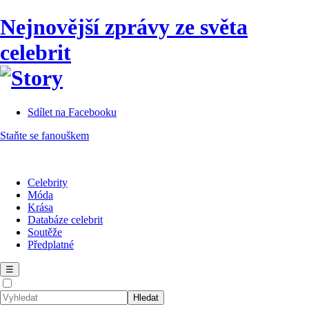
Nejnovější zprávy ze světa
celebrit
Sdílet na Facebooku
Staňte se fanouškem
Celebrity
Móda
Krása
Databáze celebrit
Soutěže
Předplatné
☰