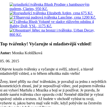
Top tvářenky! Vyčarujte si mladistvější vzhled!
Autor:
Monika Koblížková
05. 06. 2015
Objevte kouzlo tvářenky a vyčarujte si svěží, zdravý, a hlavně
mladistvější vzhled, a to během několika málo vteřin!
Ženy, které přišly na chuť tvářenkám, je považují za jednu z největších
kosmetických zbraní, jiné je nepoužívají vůbec, pod pojmem tvářenka
si asi vybaví Marfušu z Mrazíka a bojí se ji používat. Je pravda, že
dobře nanést tvářenku chce opravdu cvik! Neméně důležité je vybrat
správný odstín a texturu. Až budete v obchodě vybírat tu svoji,
vybavte si, jakou barvu mají vaše tváře, když pobýváte na čerstvém