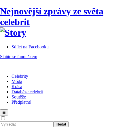
Nejnovější zprávy ze světa
celebrit
Sdílet na Facebooku
Staňte se fanouškem
Celebrity
Móda
Krása
Databáze celebrit
Soutěže
Předplatné
☰