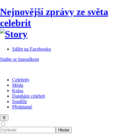
Nejnovější zprávy ze světa
celebrit
Sdílet na Facebooku
Staňte se fanouškem
Celebrity
Móda
Krása
Databáze celebrit
Soutěže
Předplatné
☰