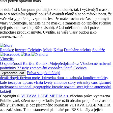
stačí použít opravdu málo.
Je dobré si k šamponu pořídit jak kondicionér, tak i výživnější masku,
ta se v ideálním případě používá dvakrát týdně a nebo máte-li pocit, že
vaše vlasy potřebují vzpruhu. Jestliže máte trochu víc času, po umytí
vlasy vyždímejte, naneste na ně masku a zamotejte do teplého ručníku
(její působení se tak ještě znásobí). Až si uděláte domácí práce,
jednoduše produkt smyjte. Uvidíte, že vaše vlasy budou jako
znovuzrozené.
Redakce
Inzerce
Celebrity
Móda
Krása
Databáze celebrit
Soutěže
Vlmedia
O společnosti
Kariéra
Kontakt
Mojepředplatné.cz
Všeobecné smluvní
podmínky
Zásady zpracování osobních údajů
Cookies
Práva subjektů údajů
Zpracování dat
denik
dotyk
fitzivot
moje_krizovka
dum_a_zahrada
kondice
realcity
kafe
ireceptar
tipcars
vlasta
kvety
annonce
story
estranky
cars
igurmet
prekvapeni
national_geographic
kreativ
poznat_svet
iglanc
automodul
koktejl
Copyright ©
VLTAVA LABE MEDIA a.s.
všechna práva vyhrazena.
Publikování, šíření nebo jakékoliv jiné užití obsahu pro jiné než osobní
účely uživatele, je bez písemného souhlasu VLTAVA LABE MEDIA
a.s. zakázáno. Toto ustanovení platí také pro RSS kanály a jejich