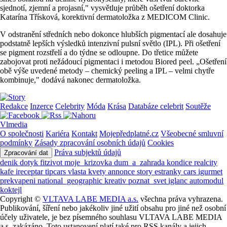
sjednotí, zjemní a projasní," vysvětluje průběh ošetření doktorka
Katarína Třísková, korektivní dermatoložka z MEDICOM Clinic.
V odstranění středních nebo dokonce hlubších pigmentací ale dosahuje
podstatně lepších výsledků intenzivní pulsní světlo (IPL). Při ošetření
se pigment rozstřelí a do týdne se odloupne. Do třetice můžete
zabojovat proti nežádoucí pigmentaci i metodou Biored peel. „Ošetření
obě výše uvedené metody – chemický peeling a IPL – velmi chytře
kombinuje," dodává nakonec dermatoložka.
Redakce
Inzerce
Celebrity
Móda
Krása
Databáze celebrit
Soutěže
Vlmedia
O společnosti
Kariéra
Kontakt
Mojepředplatné.cz
Všeobecné smluvní
podmínky
Zásady zpracování osobních údajů
Cookies
Práva subjektů údajů
Zpracování dat
denik
dotyk
fitzivot
moje_krizovka
dum_a_zahrada
kondice
realcity
kafe
ireceptar
tipcars
vlasta
kvety
annonce
story
estranky
cars
igurmet
prekvapeni
national_geographic
kreativ
poznat_svet
iglanc
automodul
koktejl
Copyright ©
VLTAVA LABE MEDIA a.s.
všechna práva vyhrazena.
Publikování, šíření nebo jakékoliv jiné užití obsahu pro jiné než osobní
účely uživatele, je bez písemného souhlasu VLTAVA LABE MEDIA
a.s. zakázáno. Toto ustanovení platí také pro RSS kanály a jejich