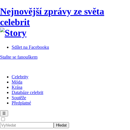
Nejnovější zprávy ze světa
celebrit
Sdílet na Facebooku
Staňte se fanouškem
Celebrity
Móda
Krása
Databáze celebrit
Soutěže
Předplatné
☰