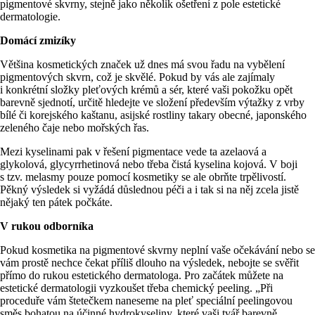
pigmentové skvrny, stejně jako několik ošetření z pole estetické
dermatologie.
Domácí zmizíky
Většina kosmetických značek už dnes má svou řadu na vybělení
pigmentových skvrn, což je skvělé. Pokud by vás ale zajímaly
i konkrétní složky pleťových krémů a sér, které vaši pokožku opět
barevně sjednotí, určitě hledejte ve složení především výtažky z vrby
bílé či korejského kaštanu, asijské rostliny takary obecné, japonského
zeleného čaje nebo mořských řas.
Mezi kyselinami pak v řešení pigmentace vede ta azelaová a
glykolová, glycyrrhetinová nebo třeba čistá kyselina kojová. V boji
s tzv. melasmy pouze pomocí kosmetiky se ale obrňte trpělivostí.
Pěkný výsledek si vyžádá důslednou péči a i tak si na něj zcela jistě
nějaký ten pátek počkáte.
V rukou odborníka
Pokud kosmetika na pigmentové skvrny neplní vaše očekávání nebo se
vám prostě nechce čekat příliš dlouho na výsledek, nebojte se svěřit
přímo do rukou estetického dermatologa. Pro začátek můžete na
estetické dermatologii vyzkoušet třeba chemický peeling. „Při
proceduře vám štetečkem naneseme na pleť speciální peelingovou
směs bohatou na účinné hydrokyseliny, které vaši tvář barevně