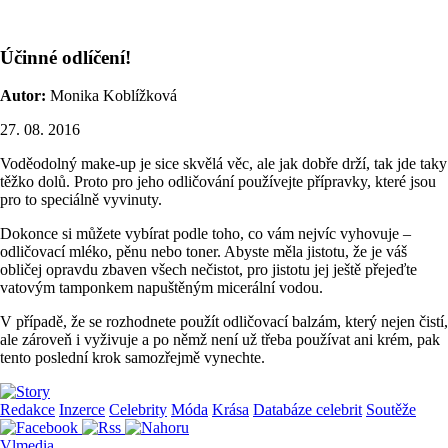
Účinné odlíčení!
Autor:
Monika Koblížková
27. 08. 2016
Voděodolný make-up je sice skvělá věc, ale jak dobře drží, tak jde taky
těžko dolů. Proto pro jeho odličování používejte přípravky, které jsou
pro to speciálně vyvinuty.
Dokonce si můžete vybírat podle toho, co vám nejvíc vyhovuje –
odličovací mléko, pěnu nebo toner. Abyste měla jistotu, že je váš
obličej opravdu zbaven všech nečistot, pro jistotu jej ještě přejeďte
vatovým tamponkem napuštěným micerální vodou.
V případě, že se rozhodnete použít odličovací balzám, který nejen čistí,
ale zároveň i vyživuje a po němž není už třeba používat ani krém, pak
tento poslední krok samozřejmě vynechte.
Redakce
Inzerce
Celebrity
Móda
Krása
Databáze celebrit
Soutěže
Vlmedia