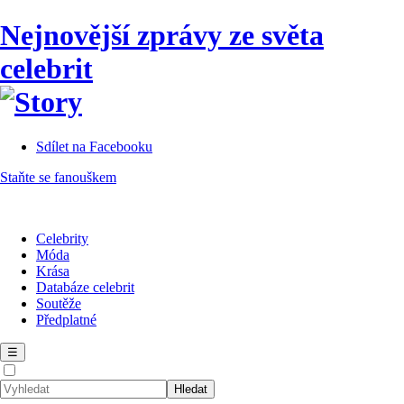
Nejnovější zprávy ze světa
celebrit
Sdílet na Facebooku
Staňte se fanouškem
Celebrity
Móda
Krása
Databáze celebrit
Soutěže
Předplatné
☰