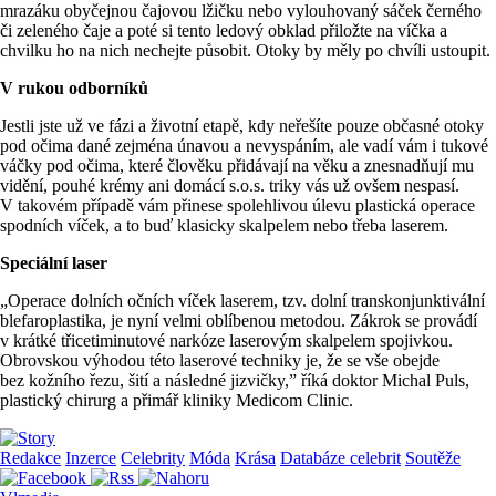
mrazáku obyčejnou čajovou lžičku nebo vylouhovaný sáček černého
či zeleného čaje a poté si tento ledový obklad přiložte na víčka a
chvilku ho na nich nechejte působit. Otoky by měly po chvíli ustoupit.
V rukou odborníků
Jestli jste už ve fázi a životní etapě, kdy neřešíte pouze občasné otoky
pod očima dané zejména únavou a nevyspáním, ale vadí vám i tukové
váčky pod očima, které člověku přidávají na věku a znesnadňují mu
vidění, pouhé krémy ani domácí s.o.s. triky vás už ovšem nespasí.
V takovém případě vám přinese spolehlivou úlevu plastická operace
spodních víček, a to buď klasicky skalpelem nebo třeba laserem.
Speciální laser
„Operace dolních očních víček laserem, tzv. dolní transkonjunktivální
blefaroplastika, je nyní velmi oblíbenou metodou. Zákrok se provádí
v krátké třicetiminutové narkóze laserovým skalpelem spojivkou.
Obrovskou výhodou této laserové techniky je, že se vše obejde
bez kožního řezu, šití a následné jizvičky,” říká doktor Michal Puls,
plastický chirurg a přimář kliniky Medicom Clinic.
Redakce
Inzerce
Celebrity
Móda
Krása
Databáze celebrit
Soutěže