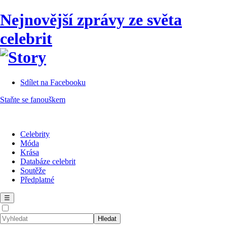
Nejnovější zprávy ze světa
celebrit
Sdílet na Facebooku
Staňte se fanouškem
Celebrity
Móda
Krása
Databáze celebrit
Soutěže
Předplatné
☰