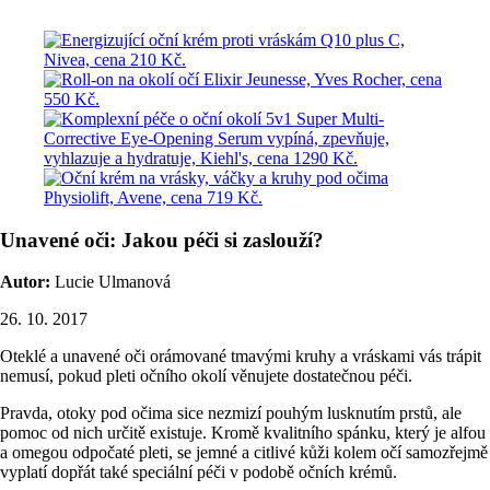
Unavené oči: Jakou péči si zaslouží?
Autor:
Lucie Ulmanová
26. 10. 2017
Oteklé a unavené oči orámované tmavými kruhy a vráskami vás trápit
nemusí, pokud pleti očního okolí věnujete dostatečnou péči.
Pravda, otoky pod očima sice nezmizí pouhým lusknutím prstů, ale
pomoc od nich určitě existuje. Kromě kvalitního spánku, který je alfou
a omegou odpočaté pleti, se jemné a citlivé kůži kolem očí samozřejmě
vyplatí dopřát také speciální péči v podobě očních krémů.