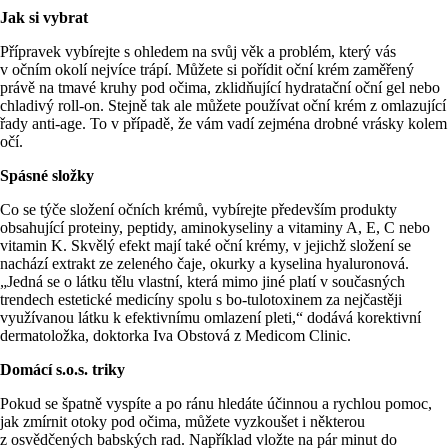
Jak si vybrat
Přípravek vybírejte s ohledem na svůj věk a problém, který vás
v očním okolí nejvíce trápí. Můžete si pořídit oční krém zaměřený
právě na tmavé kruhy pod očima, zklidňující hydratační oční gel nebo
chladivý roll-on. Stejně tak ale můžete používat oční krém z omlazující
řady anti-age. To v případě, že vám vadí zejména drobné vrásky kolem
očí.
Spásné složky
Co se týče složení očních krémů, vybírejte především produkty
obsahující proteiny, peptidy, aminokyseliny a vitaminy A, E, C nebo
vitamin K. Skvělý efekt mají také oční krémy, v jejichž složení se
nachází extrakt ze zeleného čaje, okurky a kyselina hyaluronová.
„Jedná se o látku tělu vlastní, která mimo jiné platí v současných
trendech estetické medicíny spolu s bo-tulotoxinem za nejčastěji
využívanou látku k efektivnímu omlazení pleti,“ dodává korektivní
dermatoložka, doktorka Iva Obstová z Medicom Clinic.
Domácí s.o.s. triky
Pokud se špatně vyspíte a po ránu hledáte účinnou a rychlou pomoc,
jak zmírnit otoky pod očima, můžete vyzkoušet i některou
z osvědčených babských rad. Například vložte na pár minut do