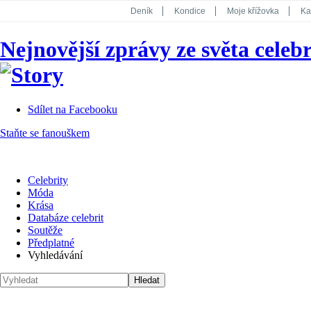
Deník
Kondice
Moje křížovka
Ka
National Geographic
Dotyk
Story
Nejnovější zprávy ze světa celebr
Koktejl
Sdílet na Facebooku
Staňte se fanouškem
Celebrity
Móda
Krása
Databáze celebrit
Soutěže
Předplatné
Vyhledávání