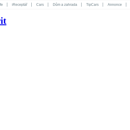
fe
iReceptář
Cars
Dům a zahrada
TipCars
Annonce
Květy
Překvapení
iGurmet
eStránky
Kreativ
iGlanc
it