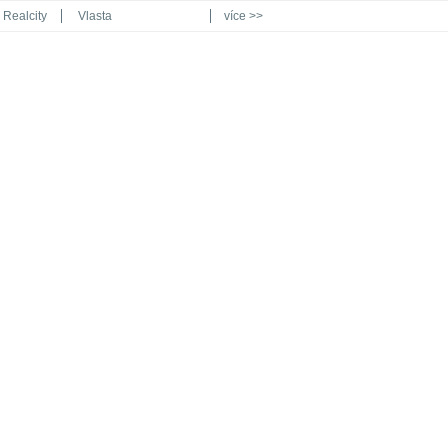
Realcity
Vlasta
více >>
Automodul.cz
Poznat svět