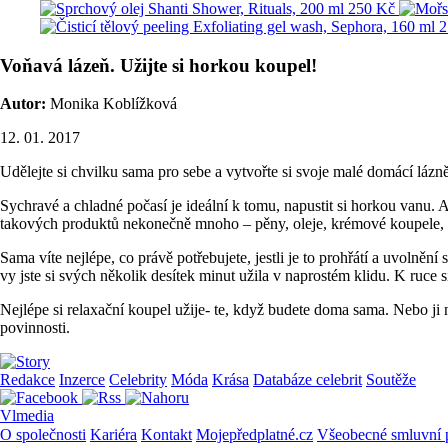
Voňavá lázeň. Užijte si horkou koupel!
Autor:
Monika Koblížková
12. 01. 2017
Udělejte si chvilku sama pro sebe a vytvořte si svoje malé domácí lázn
Sychravé a chladné počasí je ideální k tomu, napustit si horkou vanu. A
takových produktů nekonečně mnoho – pěny, oleje, krémové koupele,
Sama víte nejlépe, co právě potřebujete, jestli je to prohřátí a uvolnění
vy jste si svých několik desítek minut užila v naprostém klidu. K ruc
Nejlépe si relaxační koupel užije- te, když budete doma sama. Nebo ji
povinnosti.
Redakce
Inzerce
Celebrity
Móda
Krása
Databáze celebrit
Soutěže
Vlmedia
O společnosti
Kariéra
Kontakt
Mojepředplatné.cz
Všeobecné smluvní