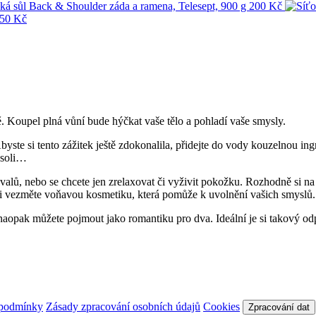
ě. Koupel plná vůní bude hýčkat vaše tělo a pohladí vaše smysly.
byste si tento zážitek ještě zdokonalila, přidejte do vody kouzelnou ing
 soli…
 svalů, nebo se chcete jen zrelaxovat či vyživit pokožku. Rozhodně si na 
e si vezměte voňavou kosmetiku, která pomůže k uvolnění vašich smyslů.
 naopak můžete pojmout jako romantiku pro dva. Ideální je si takový od
 podmínky
Zásady zpracování osobních údajů
Cookies
Zpracování dat