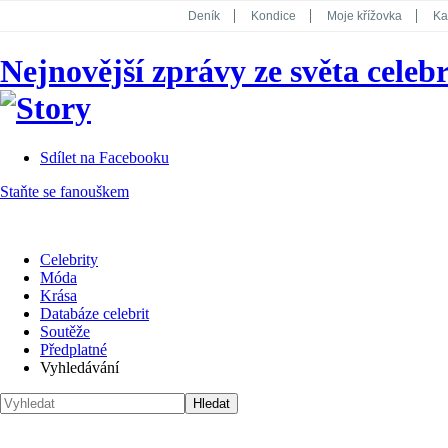
Deník
Kondice
Moje křížovka
Ka
National Geographic
Dotyk
Story
Nejnovější zprávy ze světa celebr
Koktejl
Sdílet na Facebooku
Staňte se fanouškem
Celebrity
Móda
Krása
Databáze celebrit
Soutěže
Předplatné
Vyhledávání