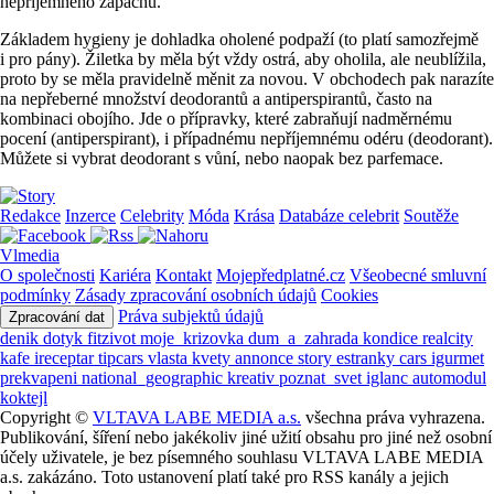
nepříjemného zápachu.
Základem hygieny je dohladka oholené podpaží (to platí samozřejmě
i pro pány). Žiletka by měla být vždy ostrá, aby oholila, ale neublížila,
proto by se měla pravidelně měnit za novou. V obchodech pak narazíte
na nepřeberné množství deodorantů a antiperspirantů, často na
kombinaci obojího. Jde o přípravky, které zabraňují nadměrnému
pocení (antiperspirant), i případnému nepříjemnému odéru (deodorant).
Můžete si vybrat deodorant s vůní, nebo naopak bez parfemace.
Redakce
Inzerce
Celebrity
Móda
Krása
Databáze celebrit
Soutěže
Vlmedia
O společnosti
Kariéra
Kontakt
Mojepředplatné.cz
Všeobecné smluvní
podmínky
Zásady zpracování osobních údajů
Cookies
Práva subjektů údajů
Zpracování dat
denik
dotyk
fitzivot
moje_krizovka
dum_a_zahrada
kondice
realcity
kafe
ireceptar
tipcars
vlasta
kvety
annonce
story
estranky
cars
igurmet
prekvapeni
national_geographic
kreativ
poznat_svet
iglanc
automodul
koktejl
Copyright ©
VLTAVA LABE MEDIA a.s.
všechna práva vyhrazena.
Publikování, šíření nebo jakékoliv jiné užití obsahu pro jiné než osobní
účely uživatele, je bez písemného souhlasu VLTAVA LABE MEDIA
a.s. zakázáno. Toto ustanovení platí také pro RSS kanály a jejich