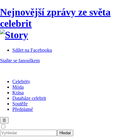
Nejnovější zprávy ze světa
celebrit
Sdílet na Facebooku
Staňte se fanouškem
Celebrity
Móda
Krása
Databáze celebrit
Soutěže
Předplatné
☰