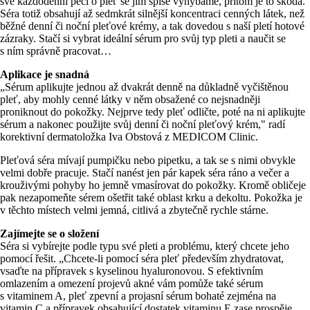
své každodenní péči o pleť se jim spíše vyhýbáme, přitom je to škoda.
Séra totiž obsahují až sedmkrát silnější koncentraci cenných látek, než
běžné denní či noční pleťové krémy, a tak dovedou s naší pletí hotové
zázraky. Stačí si vybrat ideální sérum pro svůj typ pleti a naučit se
s ním správně pracovat…
Aplikace je snadná
„Sérum aplikujte jednou až dvakrát denně na důkladně vyčištěnou
pleť, aby mohly cenné látky v něm obsažené co nejsnadněji
proniknout do pokožky. Nejprve tedy pleť odličte, poté na ni aplikujte
sérum a nakonec použijte svůj denní či noční pleťový krém," radí
korektivní dermatoložka Iva Obstová z MEDICOM Clinic.
Pleťová séra mívají pumpičku nebo pipetku, a tak se s nimi obvykle
velmi dobře pracuje. Stačí nanést jen pár kapek séra ráno a večer a
krouživými pohyby ho jemně vmasírovat do pokožky. Kromě obličeje
pak nezapomeňte sérem ošetřit také oblast krku a dekoltu. Pokožka je
v těchto místech velmi jemná, citlivá a zbytečně rychle stárne.
Zajímejte se o složení
Séra si vybírejte podle typu své pleti a problému, který chcete jeho
pomocí řešit. „Chcete-li pomocí séra pleť především zhydratovat,
vsaďte na přípravek s kyselinou hyaluronovou. S efektivním
omlazením a omezení projevů akné vám pomůže také sérum
s vitaminem A, pleť zpevní a projasní sérum bohaté zejména na
vitamin C a přípravek obsahující dostatek vitaminu E zase prospěje