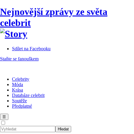
Nejnovější zprávy ze světa
celebrit
Sdílet na Facebooku
Staňte se fanouškem
Celebrity
Móda
Krása
Databáze celebrit
Soutěže
Předplatné
☰