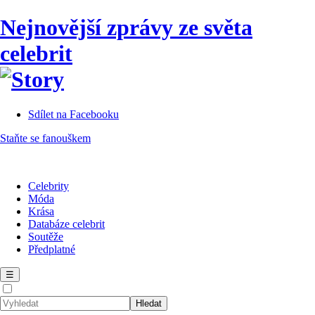
Nejnovější zprávy ze světa
celebrit
Sdílet na Facebooku
Staňte se fanouškem
Celebrity
Móda
Krása
Databáze celebrit
Soutěže
Předplatné
☰