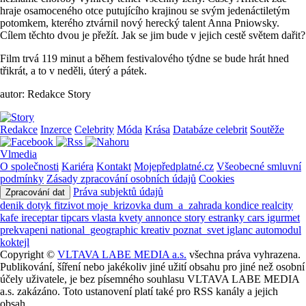
hraje osamoceného otce putujícího krajinou se svým jedenáctiletým
potomkem, kterého ztvárnil nový herecký talent Anna Pniowsky.
Cílem těchto dvou je přežít. Jak se jim bude v jejich cestě světem dařit?
Film trvá 119 minut a během festivalového týdne se bude hrát hned
třikrát, a to v neděli, úterý a pátek.
autor: Redakce Story
Redakce
Inzerce
Celebrity
Móda
Krása
Databáze celebrit
Soutěže
Vlmedia
O společnosti
Kariéra
Kontakt
Mojepředplatné.cz
Všeobecné smluvní
podmínky
Zásady zpracování osobních údajů
Cookies
Práva subjektů údajů
Zpracování dat
denik
dotyk
fitzivot
moje_krizovka
dum_a_zahrada
kondice
realcity
kafe
ireceptar
tipcars
vlasta
kvety
annonce
story
estranky
cars
igurmet
prekvapeni
national_geographic
kreativ
poznat_svet
iglanc
automodul
koktejl
Copyright ©
VLTAVA LABE MEDIA a.s.
všechna práva vyhrazena.
Publikování, šíření nebo jakékoliv jiné užití obsahu pro jiné než osobní
účely uživatele, je bez písemného souhlasu VLTAVA LABE MEDIA
a.s. zakázáno. Toto ustanovení platí také pro RSS kanály a jejich
obsah.