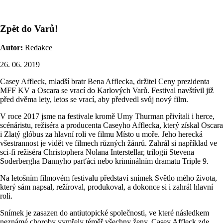
Zpět do Varů!
Autor:
Redakce
26. 06. 2019
Casey Affleck, mladší bratr Bena Afflecka, držitel Ceny prezidenta
MFF KV a Oscara se vrací do Karlových Varů. Festival navštívil již
před dvěma lety, letos se vrací, aby předvedl svůj nový film.
V roce 2017 jsme na festivale kromě Umy Thurman přivítali i herce,
scénáristu, režiséra a producenta Caseyho Afflecka, který získal Oscara
i Zlatý glóbus za hlavní roli ve filmu Místo u moře. Jeho herecká
všestrannost je vidět ve filmech různých žánrů. Zahrál si například ve
sci-fi režiséra Christophera Nolana Interstellar, trilogii Stevena
Soderbergha Dannyho parťáci nebo kriminálním dramatu Triple 9.
Na letošním filmovém festivalu představí snímek Světlo mého života,
který sám napsal, režíroval, produkoval, a dokonce si i zahrál hlavní
roli.
Snímek je zasazen do antiutopické společnosti, ve které následkem
neznámé choroby vymřely téměř všechny ženy. Casey Affleck zde