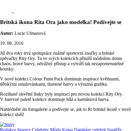
Britská ikona Rita Ora jako modelka! Podívejte se
Autor:
Lucie Ulmanová
19. 08. 2016
Již dva roky trvá spolupráce známé sportovní značky a britské
zpěvačky Rity Ory. Ta ve svých kolekcích přináší módnímu domu
chaos, hravé barvy, odvážný přístup a vytváří tak nezapomenutelné
kousky.
V nové kolekci Colour Paint Pack dominuje inspirace květinami,
dětskými omalovánkami, tlumené barvy a výrazná grafika.
Rozlítané okvětní lístky byly inspirací pro novou kolekci Rity Ory.
V barevné paletě kolekce dominuje bílá a karmínová barva.
Nahlédněte do fotogalerie a podívejte se, jak to Ri britské ikoně v nové
kolekci sluší!
Redakce
Inzerce
Celebrity
Móda
Krása
Databáze celebrit
Soutěže