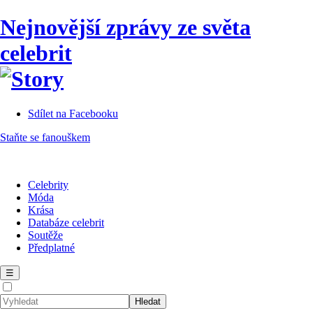
Nejnovější zprávy ze světa
celebrit
Sdílet na Facebooku
Staňte se fanouškem
Celebrity
Móda
Krása
Databáze celebrit
Soutěže
Předplatné
☰