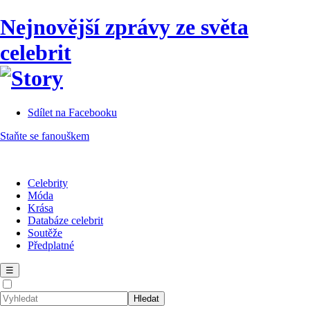
Nejnovější zprávy ze světa
celebrit
Sdílet na Facebooku
Staňte se fanouškem
Celebrity
Móda
Krása
Databáze celebrit
Soutěže
Předplatné
☰