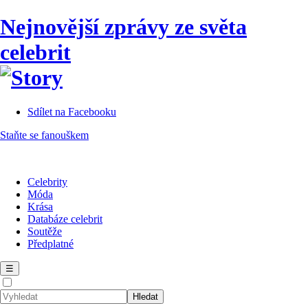
Nejnovější zprávy ze světa
celebrit
Sdílet na Facebooku
Staňte se fanouškem
Celebrity
Móda
Krása
Databáze celebrit
Soutěže
Předplatné
☰