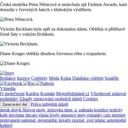
Česká modelka Petra Němcová si nenechala ujít Fashion Awards, kam
dorazila v červených šatech s hlubokým výstřihem.
Victoria Beckham byla opět za dokonalou dámu. Oblékla si přiléhavé
černé šaty s volným živůtkem.
Diane Kruger oblékla dlouhou červenou róbu s rozparkem.
Redakce
Inzerce
Celebrity
Móda
Krása
Databáze celebrit
Soutěže
Vlmedia
O společnosti
Kariéra
Kontakt
Mojepředplatné.cz
Všeobecné smluvní
podmínky
Zásady zpracování osobních údajů
Cookies
Práva subjektů údajů
Zpracování dat
denik
dotyk
fitzivot
moje_krizovka
dum_a_zahrada
kondice
realcity
kafe
ireceptar
tipcars
vlasta
kvety
annonce
story
estranky
cars
igurmet
prekvapeni
national_geographic
kreativ
poznat_svet
iglanc
automodul
koktejl