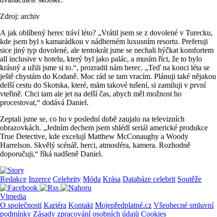
Zdroj: archiv
A jak oblíbený herec tráví léto? „Vrátil jsem se z dovolené v Turecku,
kde jsem byl s kamarádkou v nádherném luxusním resortu. Preferuji
sice jiný typ dovolené, ale tentokrát jsme se nechali hýčkat komfortem
all inclusive v hotelu, který byl jako palác, a musím říct, že to bylo
krásný a užili jsme si to.“, prozradil nám herec. „Teď na konci léta se
ještě chystám do Kodaně. Moc rád se tam vracím. Plánuji také nějakou
delší cestu do Skotska, které, mám takové tušení, si zamiluji v první
vteřině. Chci tam ale jet na delší čas, abych měl možnost ho
procestovat,“ dodává Daniel.
Zeptali jsme se, co ho v poslední době zaujalo na televizních
obrazovkách. „Jedním dechem jsem shlédl seriál americké produkce
True Detective, kde excelují Matthew McConaughy a Woody
Harrelson. Skvělý scénář, herci, atmosféra, kamera. Rozhodně
doporučuji,“ říká nadšeně Daniel.
Redakce
Inzerce
Celebrity
Móda
Krása
Databáze celebrit
Soutěže
Vlmedia
O společnosti
Kariéra
Kontakt
Mojepředplatné.cz
Všeobecné smluvní
podmínky
Zásady zpracování osobních údajů
Cookies