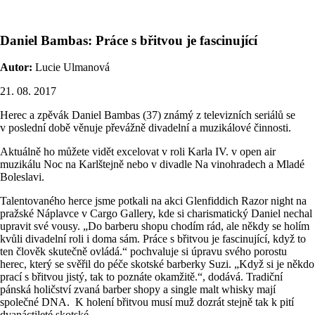
Daniel Bambas: Práce s břitvou je fascinující
Autor:
Lucie Ulmanová
21. 08. 2017
Herec a zpěvák Daniel Bambas (37) známý z televizních seriálů se
v poslední době věnuje převážně divadelní a muzikálové činnosti.
Aktuálně ho můžete vidět excelovat v roli Karla IV. v open air
muzikálu Noc na Karlštejně nebo v divadle Na vinohradech a Mladé
Boleslavi.
Talentovaného herce jsme potkali na akci Glenfiddich Razor night na
pražské Náplavce v Cargo Gallery, kde si charismatický Daniel nechal
upravit své vousy. „Do barberu shopu chodím rád, ale někdy se holím
kvůli divadelní roli i doma sám. Práce s břitvou je fascinující, když to
ten člověk skutečně ovládá.“ pochvaluje si úpravu svého porostu
herec, který se svěřil do péče skotské barberky Suzi. „Když si je někdo
prací s břitvou jistý, tak to poznáte okamžitě.“, dodává. Tradiční
pánská holičství zvaná barber shopy a single malt whisky mají
společné DNA. K holení břitvou musí muž dozrát stejně tak k pití
dvanáctileté skotské.