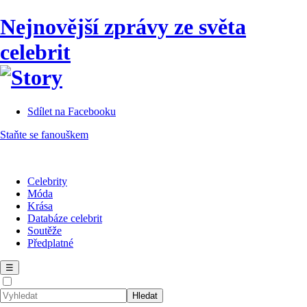
Nejnovější zprávy ze světa
celebrit
Sdílet na Facebooku
Staňte se fanouškem
Celebrity
Móda
Krása
Databáze celebrit
Soutěže
Předplatné
☰