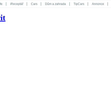
fe
iReceptář
Cars
Dům a zahrada
TipCars
Annonce
Květy
Překvapení
iGurmet
eStránky
Kreativ
iGlanc
it