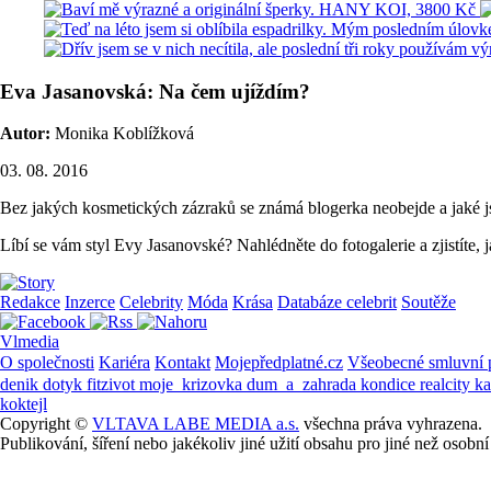
Eva Jasanovská: Na čem ujíždím?
Autor:
Monika Koblížková
03. 08. 2016
Bez jakých kosmetických zázraků se známá blogerka neobejde a jaké js
Líbí se vám styl Evy Jasanovské? Nahlédněte do fotogalerie a zjistíte, 
Redakce
Inzerce
Celebrity
Móda
Krása
Databáze celebrit
Soutěže
Vlmedia
O společnosti
Kariéra
Kontakt
Mojepředplatné.cz
Všeobecné smluvní
denik
dotyk
fitzivot
moje_krizovka
dum_a_zahrada
kondice
realcity
k
koktejl
Copyright ©
VLTAVA LABE MEDIA a.s.
všechna práva vyhrazena.
Publikování, šíření nebo jakékoliv jiné užití obsahu pro jiné než os