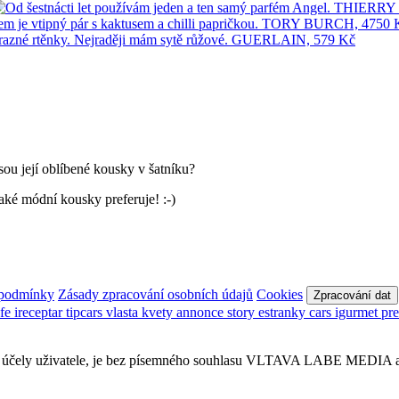
ou její oblíbené kousky v šatníku?
jaké módní kousky preferuje! :-)
 podmínky
Zásady zpracování osobních údajů
Cookies
Zpracování dat
afe
ireceptar
tipcars
vlasta
kvety
annonce
story
estranky
cars
igurmet
pr
obní účely uživatele, je bez písemného souhlasu VLTAVA LABE MEDIA a.s