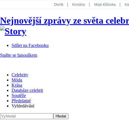
Deník
Kondice
Moje křížovka
Ka
National Geographic
Dotyk
Story
Nejnovější zprávy ze světa celebr
Koktejl
Sdílet na Facebooku
Staňte se fanouškem
Celebrity
Móda
Krása
Databáze celebrit
Soutěže
Předplatné
Vyhledávání