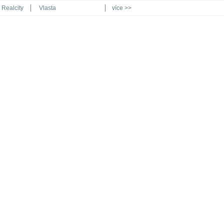
Realcity
Vlasta
více >>
Automodul.cz
Poznat svět