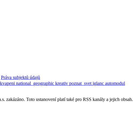
Práva subjektů údajů
ekvapeni
national_geographic
kreativ
poznat_svet
iglanc
automodul
. zakázáno. Toto ustanovení platí také pro RSS kanály a jejich obsah.