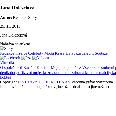
Jana Doleželová
Autor:
Redakce Story
25. 11. 2013
Jana Doleželová
Nahrává se anketa ...
Redakce
Inzerce
Celebrity
Móda
Krása
Databáze celebrit
Soutěže
Vlmedia
O společnosti
Kariéra
Kontakt
Mojepředplatné.cz
Všeobecné smluvní
denik
dotyk
fitzivot
moje_krizovka
dum_a_zahrada
kondice
realcity
k
koktejl
Copyright ©
VLTAVA LABE MEDIA a.s.
všechna práva vyhrazena.
Publikování, šíření nebo jakékoliv jiné užití obsahu pro jiné než os