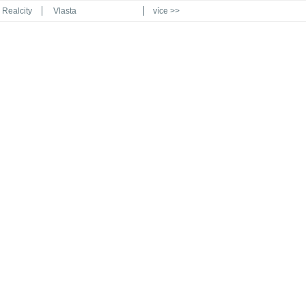
Realcity
Vlasta
více >>
Automodul.cz
Poznat svět