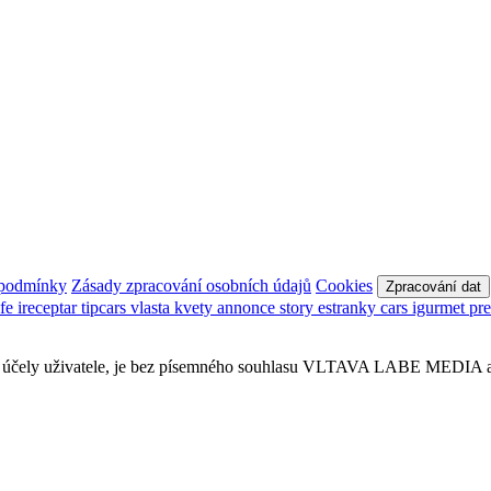
 podmínky
Zásady zpracování osobních údajů
Cookies
Zpracování dat
afe
ireceptar
tipcars
vlasta
kvety
annonce
story
estranky
cars
igurmet
pr
obní účely uživatele, je bez písemného souhlasu VLTAVA LABE MEDIA a.s