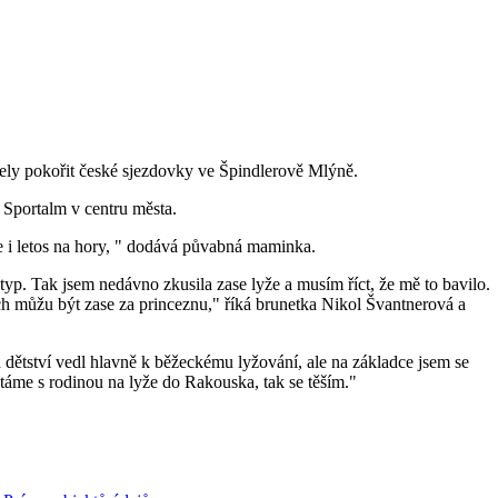
ly pokořit české sjezdovky ve Špindlerově Mlýně.
m Sportalm v centru města.
 se i letos na hory, " dodává půvabná maminka.
typ. Tak jsem nedávno zkusila zase lyže a musím říct, že mě to bavilo.
ích můžu být zase za princeznu," říká brunetka Nikol Švantnerová a
 dětství vedl hlavně k běžeckému lyžování, ale na základce jsem se
áme s rodinou na lyže do Rakouska, tak se těším."