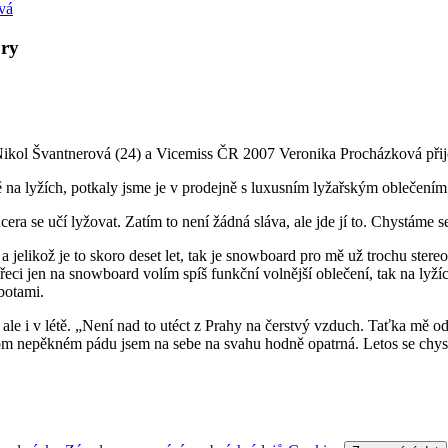
ory
kol Švantnerová (24) a Vicemiss ČR 2007 Veronika Procházková přije
imě na lyžích, potkaly jsme je v prodejně s luxusním lyžařským oblečení
cera se učí lyžovat. Zatím to není žádná sláva, ale jde jí to. Chystáme
jelikož je to skoro deset let, tak je snowboard pro mě už trochu stereo
řeci jen na snowboard volím spíš funkční volnější oblečení, tak na lyž
botami.
e i v létě. „Není nad to utéct z Prahy na čerstvý vzduch. Taťka mě od
om nepěkném pádu jsem na sebe na svahu hodně opatrná. Letos se chyst