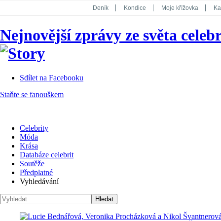
Deník
Kondice
Moje křížovka
Ka
National Geographic
Dotyk
Story
Nejnovější zprávy ze světa celebr
Koktejl
Sdílet na Facebooku
Staňte se fanouškem
Celebrity
Móda
Krása
Databáze celebrit
Soutěže
Předplatné
Vyhledávání