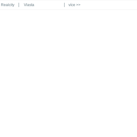
Realcity
Vlasta
více >>
Automodul.cz
Poznat svět