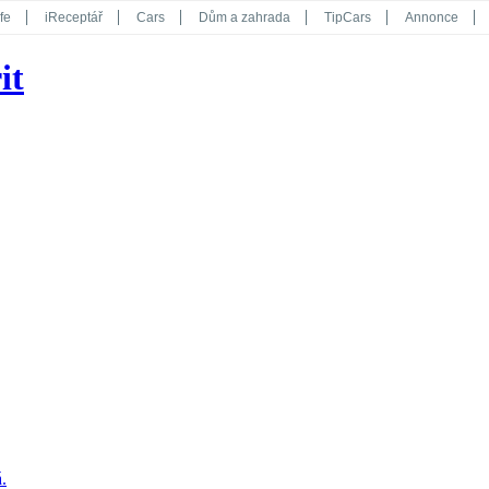
fe
iReceptář
Cars
Dům a zahrada
TipCars
Annonce
Květy
Překvapení
iGurmet
eStránky
Kreativ
iGlanc
it