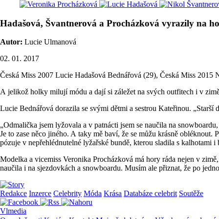
Hadašová, Švantnerová a Procházková vyrazily na h
Autor:
Lucie Ulmanová
02. 01. 2017
Česká Miss 2007 Lucie Hadašová Bednářová (29), Česká Miss 2015 Ni
A jelikož holky milují módu a dají si záležet na svých outfitech i v z
Lucie Bednářová dorazila se svými dětmi a sestrou Kateřinou. „Starší d
„Odmalička jsem lyžovala a v patnácti jsem se naučila na snowboardu, a 
Je to zase něco jiného. A taky mě baví, že se můžu krásně obléknout. P
pózuje v nepřehlédnutelné lyžařské bundě, kterou sladila s kalhotami i 
Modelka a vicemiss Veronika Procházková má hory ráda nejen v zimě, al
naučila i na sjezdovkách a snowboardu. Musím ale přiznat, že po jedn
Redakce
Inzerce
Celebrity
Móda
Krása
Databáze celebrit
Soutěže
Vlmedia