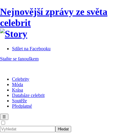
Nejnovější zprávy ze světa
celebrit
Sdílet na Facebooku
Staňte se fanouškem
Celebrity
Móda
Krása
Databáze celebrit
Soutěže
Předplatné
☰