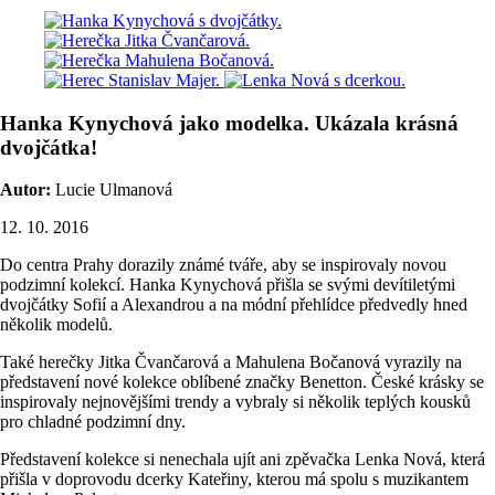
Hanka Kynychová jako modelka. Ukázala krásná
dvojčátka!
Autor:
Lucie Ulmanová
12. 10. 2016
Do centra Prahy dorazily známé tváře, aby se inspirovaly novou
podzimní kolekcí. Hanka Kynychová přišla se svými devítiletými
dvojčátky Sofií a Alexandrou a na módní přehlídce předvedly hned
několik modelů.
Také herečky Jitka Čvančarová a Mahulena Bočanová vyrazily na
představení nové kolekce oblíbené značky Benetton. České krásky se
inspirovaly nejnovějšími trendy a vybraly si několik teplých kousků
pro chladné podzimní dny.
Představení kolekce si nenechala ujít ani zpěvačka Lenka Nová, která
přišla v doprovodu dcerky Kateřiny, kterou má spolu s muzikantem