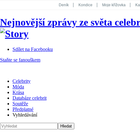
Deník
Kondice
Moje křížovka
Ka
National Geographic
Dotyk
Story
Nejnovější zprávy ze světa celebr
Koktejl
Sdílet na Facebooku
Staňte se fanouškem
Celebrity
Móda
Krása
Databáze celebrit
Soutěže
Předplatné
Vyhledávání