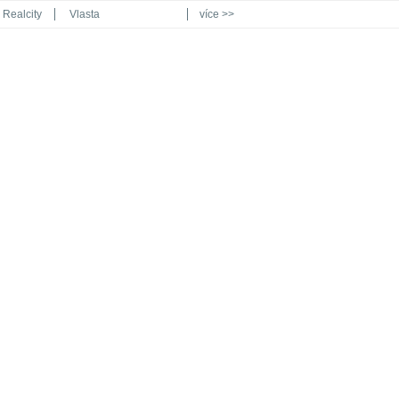
Realcity
Vlasta
více >>
Automodul.cz
Poznat svět