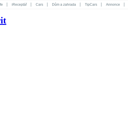
fe
iReceptář
Cars
Dům a zahrada
TipCars
Annonce
Květy
Překvapení
iGurmet
eStránky
Kreativ
iGlanc
it