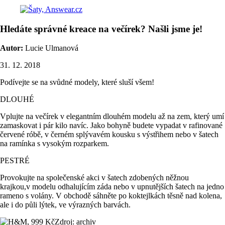
Hledáte správné kreace na večírek? Našli jsme je!
Autor:
Lucie Ulmanová
31. 12. 2018
Podívejte se na svůdné modely, které sluší všem!
DLOUHÉ
Vplujte na večírek v elegantním dlouhém modelu až na zem, který umí
zamaskovat i pár kilo navíc. Jako bohyně budete vypadat v rafinované
červené róbě, v černém splývavém kousku s výstřihem nebo v šatech
na ramínka s vysokým rozparkem.
PESTRÉ
Provokujte na společenské akci v šatech zdobených něžnou
krajkou,v modelu odhalujícím záda nebo v upnutějších šatech na jedno
rameno s volány. V obchodě sáhněte po koktejlkách těsně nad kolena,
ale i do půli lýtek, ve výrazných barvách.
Zdroj: archiv