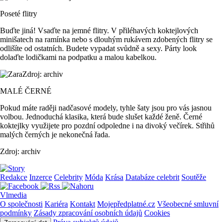
Poseté flitry
Buďte jiná! Vsaďte na jemné flitry. V přiléhavých koktejlových
minišatech na ramínka nebo s dlouhým rukávem zdobených flitry se
odlišíte od ostatních. Budete vypadat svůdně a sexy. Párty look
dolaďte lodičkami na podpatku a malou kabelkou.
Zdroj: archiv
MALÉ ČERNÉ
Pokud máte raději nadčasové modely, tyhle šaty jsou pro vás jasnou
volbou. Jednoduchá klasika, která bude slušet každé ženě. Černé
koktejlky využijete pro pozdní odpoledne i na divoký večírek. Střihů
malých černých je nekonečná řada.
Zdroj: archiv
Redakce
Inzerce
Celebrity
Móda
Krása
Databáze celebrit
Soutěže
Vlmedia
O společnosti
Kariéra
Kontakt
Mojepředplatné.cz
Všeobecné smluvní
podmínky
Zásady zpracování osobních údajů
Cookies