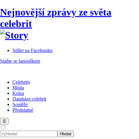
Nejnovější zprávy ze světa
celebrit
Sdílet na Facebooku
Staňte se fanouškem
Celebrity
Móda
Krása
Databáze celebrit
Soutěže
Předplatné
☰