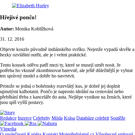
Hřejivé pončo!
Autor:
Monika Koblížková
31. 12. 2016
Objevte kouzlo původně indiánského svršku. Nejenže vypadá skvěle a
hezky ozvláštní outfit, ale je i velmi praktické.
Tento kousek oděvu patří mezi ty, které se musejí umět nosit. Je
potřeba ho vkusně zkombinovat barevně, ale ještě důležitější je vybrat
ten správný model a dobře ho navrstvit.
Protože se jedná o bohémsky rozevlátý kus, je dobré jej doplnit
upnutými kalhotami. Pončo je naprosto ideální na cestování nebo
přebíhání třeba z kanceláře do auta. Nejlépe vynikne na ženách, které
jsou spíš vyšší postavy.
Redakce
Inzerce
Celebrity
Móda
Krása
Databáze celebrit
Soutěže
Vlmedia
O společnosti
Kariéra
Kontakt
Mojepředplatné.cz
Všeobecné smluvní