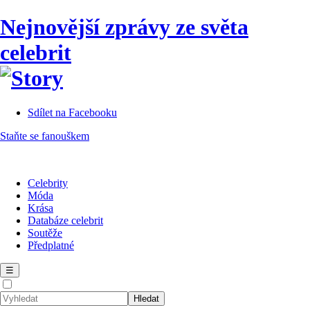
Nejnovější zprávy ze světa
celebrit
Sdílet na Facebooku
Staňte se fanouškem
Celebrity
Móda
Krása
Databáze celebrit
Soutěže
Předplatné
☰