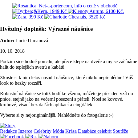
Hvězdný doplněk: Výrazné náušnice
Autor:
Lucie Ulmanová
10. 10. 2018
Podzim sice hodně pomalu, ale přece klepe na dveře a my se začínáme
halit do teplejších svetrů a kabátů.
Zkuste si k nim letos nasadit náušnice, které nikdo nepřehlédne! Váš
look to hezky rozzáří.
Robustní náušnice se totiž hodí ke všemu, můžete je přes den vzít do
práce, stejně jako na večerní posezení s přáteli. Nosí se kovové,
kruhové, visací bez dalších aplikací a cingrlátek.
Vyberte si ty nejoriginálnější. Nahlédněte do fotogalerie :-)
Redakce
Inzerce
Celebrity
Móda
Krása
Databáze celebrit
Soutěže