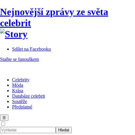
Nejnovější zprávy ze světa
celebrit
Sdílet na Facebooku
Staňte se fanouškem
Celebrity
Móda
Krása
Databáze celebrit
Soutěže
Předplatné
☰