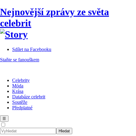
Nejnovější zprávy ze světa
celebrit
Sdílet na Facebooku
Staňte se fanouškem
Celebrity
Móda
Krása
Databáze celebrit
Soutěže
Předplatné
☰