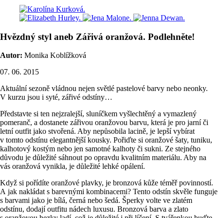
Hvězdný styl aneb Zářivá oranžová. Podlehněte!
Autor:
Monika Koblížková
07. 06. 2015
Aktuální sezoně vládnou nejen světlé pastelové barvy nebo neonky.
V kurzu jsou i syté, zářivé odstíny…
Představte si ten nejzralejší, sluníčkem vyšlechtěný a vymazlený
pomeranč, a dostanete zářivou oranžovou barvu, která je pro jarní či
letní outfit jako stvořená. Aby nepůsobila lacině, je lepší vybírat
v tomto odstínu elegantnější kousky. Pořiďte si oranžové šaty, tuniku,
kalhotový kostým nebo jen samotné kalhoty či sukni. Ze stejného
důvodu je důležité sáhnout po opravdu kvalitním materiálu. Aby na
vás oranžová vynikla, je důležité lehké opálení.
Když si pořídíte oranžové plavky, je bronzová kůže téměř povinností.
A jak nakládat s barevnými kombinacemi? Tento odstín skvěle funguje
s barvami jako je bílá, černá nebo šedá. Šperky volte ve zlatém
odstínu, dodají outfitu nádech luxusu. Bronzová barva a zlato
s oranžovou hezky ladí, což je důležité i při líčení. S tvářenkou buďte