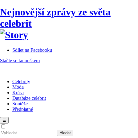
Nejnovější zprávy ze světa
celebrit
Sdílet na Facebooku
Staňte se fanouškem
Celebrity
Móda
Krása
Databáze celebrit
Soutěže
Předplatné
☰