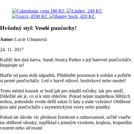
Hvězdný styl: Veselé punčochy!
Autor:
Lucie Ulmanová
24. 11. 2017
Každý den jiná barva. Sarah Jessica Parker a její barevné punčocháče.
Inspirujte se!
Buďte od pasu dolů nápaditá. Přitáhněte pozornost k nohám a pořiďte
si pestré punčocháče. Letí v barvě růžové, borůvkové nebo modré!
Tento módní kousek se hodí jak pro mladší ročníky, tak pro starší.
Důležité ale je, co si k nim oblečete. Pokud nejste majitelkou štíhlých
nohou, jednoduše zvolte delší sukni či šaty a máte vyhráno! Oblíbené
jsou také punčocháče s asymetrickými vzory nebo puntíky.
Pokud ale dáváte víc přednost ženskosti a rafinovanosti, určitě vsaďte
na oblíbené silonky, například s jemným vzorkem, krajkou, leopardím
vzorem nebo síťované.