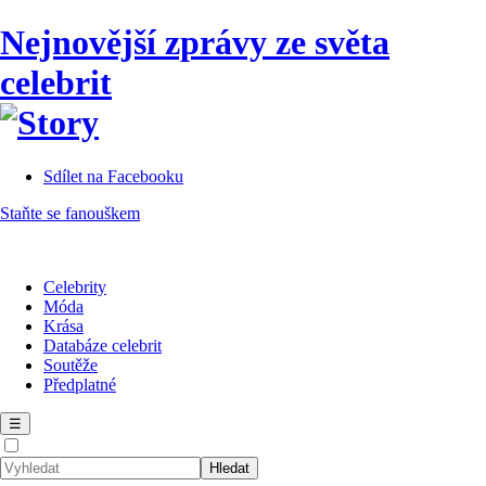
Nejnovější zprávy ze světa
celebrit
Sdílet na Facebooku
Staňte se fanouškem
Celebrity
Móda
Krása
Databáze celebrit
Soutěže
Předplatné
☰