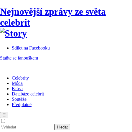
Nejnovější zprávy ze světa
celebrit
Sdílet na Facebooku
Staňte se fanouškem
Celebrity
Móda
Krása
Databáze celebrit
Soutěže
Předplatné
☰