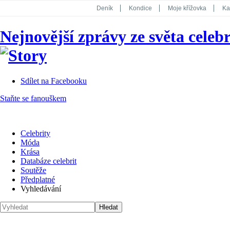
Deník
Kondice
Moje křížovka
Ka
National Geographic
Dotyk
Story
Nejnovější zprávy ze světa celebr
Koktejl
Sdílet na Facebooku
Staňte se fanouškem
Celebrity
Móda
Krása
Databáze celebrit
Soutěže
Předplatné
Vyhledávání