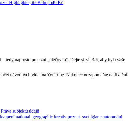
– tedy naprosto precizní „pleťovka". Dejte si záležet, aby byla vaše
te bezpočet návodných videí na YouTube. Nakonec nezapomeňte na fixační
Práva subjektů údajů
ekvapeni
national_geographic
kreativ
poznat_svet
iglanc
automodul