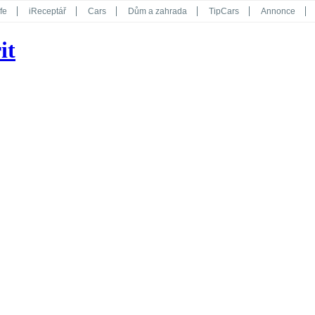
fe
iReceptář
Cars
Dům a zahrada
TipCars
Annonce
Květy
Překvapení
iGurmet
eStránky
Kreativ
iGlanc
it