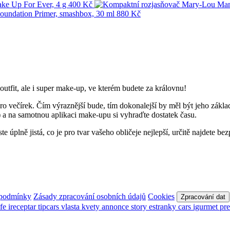
tfit, ale i super make-up, ve kterém budete za královnu!
o večírek. Čím výraznější bude, tím dokonalejší by měl být jeho základ 
 a na samotnou aplikaci make-upu si vyhraďte dostatek času.
ejste úplně jistá, co je pro tvar vašeho obličeje nejlepší, určitě najde
 podmínky
Zásady zpracování osobních údajů
Cookies
Zpracování dat
afe
ireceptar
tipcars
vlasta
kvety
annonce
story
estranky
cars
igurmet
pr