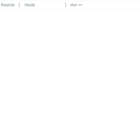
Realcity
Vlasta
více >>
Automodul.cz
Poznat svět