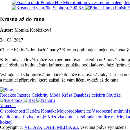
Krásná až do rána
Autor:
Monika Koblížková
24. 03. 2017
Chcete být hvězdou každé party? K tomu potřebujete nejen vychytaný ou
Kdy jindy si člověk může zaexperimentovat s líčením než právě s tím pr
pleť ošetřená hydratačním krémem, použijte podkladovou bázi (primer)
Vyhrajte si i s konturováním, které dokáže doslova zázraky. Jestli si n
a matující přípravky, které zajistí, že vám líčení vydrží až do rána.
Redakce
Inzerce
Celebrity
Móda
Krása
Databáze celebrit
Soutěže
Vlmedia
O společnosti
Kariéra
Kontakt
Mojepředplatné.cz
Všeobecné smluvní
denik
dotyk
fitzivot
moje_krizovka
dum_a_zahrada
kondice
realcity
k
koktejl
Copyright ©
VLTAVA LABE MEDIA a.s.
všechna práva vyhrazena.