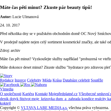
Máte čas pěti minut? Zkuste pár beauty tipů!
Autor:
Lucie Ulmanová
24. 10. 2017
Před několika dny se v pražském obchodním domě OC Nový Smíchov sla
V prodejně najdete nejen celý sortiment kosmetické značky, ale také o
Zdroj: archiv
Máte čas pět minut? Vyzkoušejte služby například "probuzená ve vteřině"
Máte dokonce deset minut? Zkuste službu "hydratace pro zdravou pleť
Redakce
Inzerce
Celebrity
Móda
Krása
Databáze celebrit
Soutěže
Vlmedia
O společnosti
Kariéra
Kontakt
Mojepředplatné.cz
Všeobecné smluvní
denik
dotyk
fitzivot
moje_krizovka
dum_a_zahrada
kondice
realcity
k
koktejl
Copyright ©
VLTAVA LABE MEDIA a.s.
všechna práva vyhrazena.