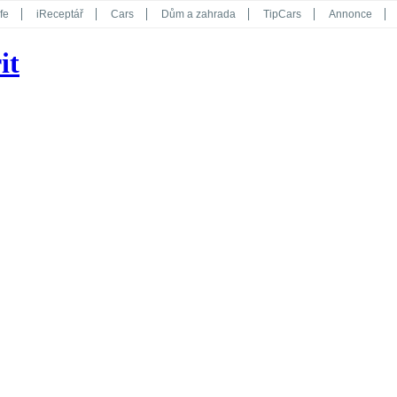
fe
iReceptář
Cars
Dům a zahrada
TipCars
Annonce
Květy
Překvapení
iGurmet
eStránky
Kreativ
iGlanc
it