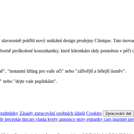
vnostně pokřtil nový unikátní design prodejny Clinique. Tato inovac
dborně proškolené konzultantky, které klientkám rády pomohou v péči o 
, "instantní lifting pro vaše oči" nebo "zářivější a bělejší úsměv".
" nebo "dejte vale pupínkům".
 podmínky
Zásady zpracování osobních údajů
Cookies
Zpracování dat
afe
ireceptar
tipcars
vlasta
kvety
annonce
story
estranky
cars
igurmet
pr