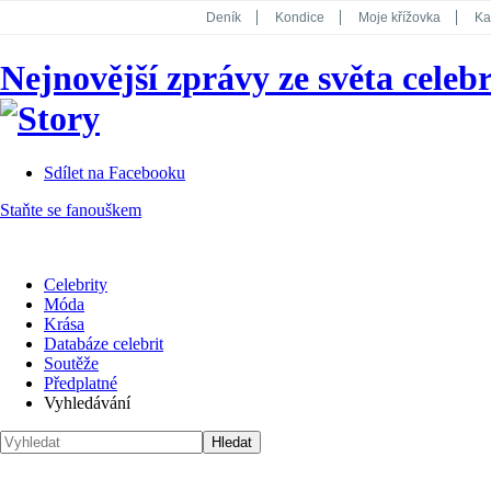
Deník
Kondice
Moje křížovka
Ka
National Geographic
Dotyk
Story
Nejnovější zprávy ze světa celebr
Koktejl
Sdílet na Facebooku
Staňte se fanouškem
Celebrity
Móda
Krása
Databáze celebrit
Soutěže
Předplatné
Vyhledávání