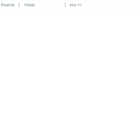
Realcity
Vlasta
více >>
Automodul.cz
Poznat svět