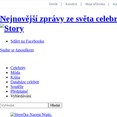
Deník
Kondice
Moje křížovka
Ka
National Geographic
Dotyk
Story
Nejnovější zprávy ze světa celebr
Koktejl
Sdílet na Facebooku
Staňte se fanouškem
Celebrity
Móda
Krása
Databáze celebrit
Soutěže
Předplatné
Vyhledávání