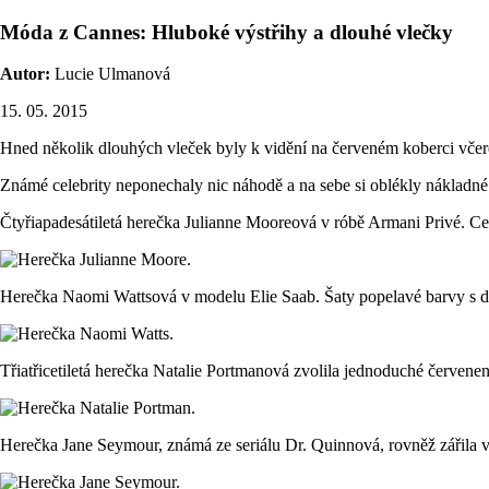
Móda z Cannes: Hluboké výstřihy a dlouhé vlečky
Autor:
Lucie Ulmanová
15. 05. 2015
Hned několik dlouhých vleček byly k vidění na červeném koberci včerej
Známé celebrity neponechaly nic náhodě a na sebe si oblékly nákladné r
Čtyřiapadesátiletá herečka Julianne Mooreová v róbě Armani Privé. 
Herečka Naomi Wattsová v modelu Elie Saab. Šaty popelavé barvy s d
Třiatřicetiletá herečka Natalie Portmanová zvolila jednoduché červene
Herečka Jane Seymour, známá ze seriálu Dr. Quinnová, rovněž zářila 