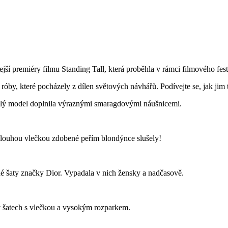
ší premiéry filmu Standing Tall, která proběhla v rámci filmového fes
óby, které pocházely z dílen světových návhářů. Podívejte se, jak jim t
Celý model doplnila výraznými smaragdovými náušnicemi.
louhou vlečkou zdobené peřím blondýnce slušely!
né šaty značky Dior. Vypadala v nich žensky a nadčasově.
v šatech s vlečkou a vysokým rozparkem.