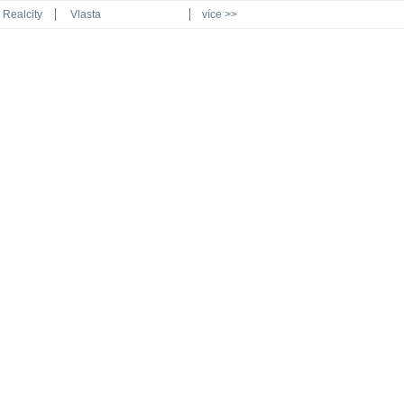
Realcity
Vlasta
více >>
Automodul.cz
Poznat svět