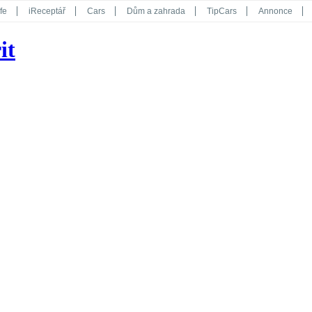
fe
iReceptář
Cars
Dům a zahrada
TipCars
Annonce
Květy
Překvapení
iGurmet
eStránky
Kreativ
iGlanc
it