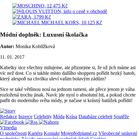
Módní doplněk: Luxusní školačka
Autor:
Monika Koblížková
11. 01. 2017
Kabelky sice všechny milujeme, ale přiznejme si, že už jich máme asi
víc než dost. Co si takhle místo dalšího shopperu pořídit hezký batoh,
který alespoň na chvilku uleví vašim bolavým zádům?
Sice se také většinou nosí na jednom rameni, ale přece jenom je váha
rozložená trochu jinak. Navíc jde nyní o absolutní hit, a pokud chcete
patřit do moderního světa módy, je načase si krásný batůžek pořídit!
Redakce
Inzerce
Celebrity
Móda
Krása
Databáze celebrit
Soutěže
Vlmedia
O společnosti
Kariéra
Kontakt
Mojepředplatné.cz
Všeobecné smluvní
podmínky
Zásady zpracování osobních údajů
Cookies