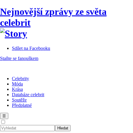
Nejnovější zprávy ze světa
celebrit
Sdílet na Facebooku
Staňte se fanouškem
Celebrity
Móda
Krása
Databáze celebrit
Soutěže
Předplatné
☰