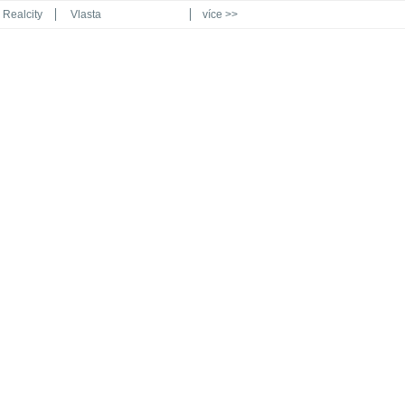
Realcity
Vlasta
více >>
Automodul.cz
Poznat svět