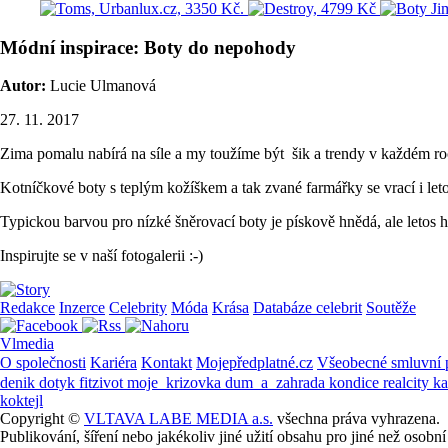
Módní inspirace: Boty do nepohody
Autor:
Lucie Ulmanová
27. 11. 2017
Zima pomalu nabírá na síle a my toužíme být šik a trendy v každém ro
Kotníčkové boty s teplým kožíškem a tak zvané farmářky se vrací i let
Typickou barvou pro nízké šněrovací boty je pískově hnědá, ale letos 
Inspirujte se v naší fotogalerii :-)
Redakce
Inzerce
Celebrity
Móda
Krása
Databáze celebrit
Soutěže
Vlmedia
O společnosti
Kariéra
Kontakt
Mojepředplatné.cz
Všeobecné smluvní
denik
dotyk
fitzivot
moje_krizovka
dum_a_zahrada
kondice
realcity
k
koktejl
Copyright ©
VLTAVA LABE MEDIA a.s.
všechna práva vyhrazena.
Publikování, šíření nebo jakékoliv jiné užití obsahu pro jiné než os