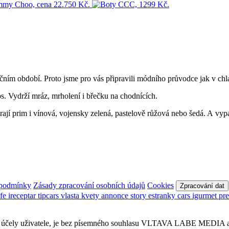
čním období. Proto jsme pro vás připravili módního průvodce jak v chl
os. Vydrží mráz, mrholení i břečku na chodnících.
hrají prim i vínová, vojensky zelená, pastelově růžová nebo šedá. A vy
 podmínky
Zásady zpracování osobních údajů
Cookies
Zpracování dat
afe
ireceptar
tipcars
vlasta
kvety
annonce
story
estranky
cars
igurmet
pr
obní účely uživatele, je bez písemného souhlasu VLTAVA LABE MEDIA a.s