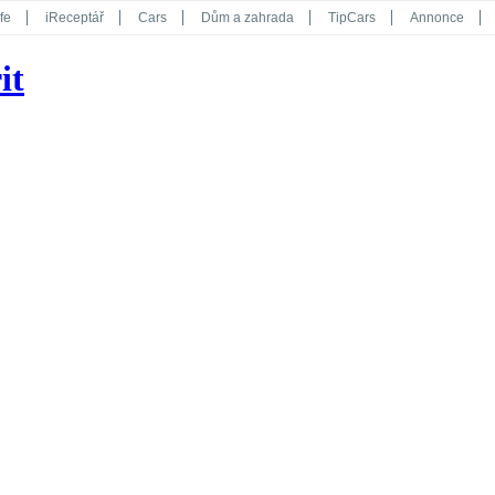
fe
iReceptář
Cars
Dům a zahrada
TipCars
Annonce
Květy
Překvapení
iGurmet
eStránky
Kreativ
iGlanc
it