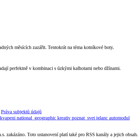
adných měsících zazářit. Tentokrát na téma kotníkové boty.
padají perfektně v kombinaci s úzkými kalhotami nebo džínami.
Práva subjektů údajů
ekvapeni
national_geographic
kreativ
poznat_svet
iglanc
automodul
. zakázáno. Toto ustanovení platí také pro RSS kanály a jejich obsah.