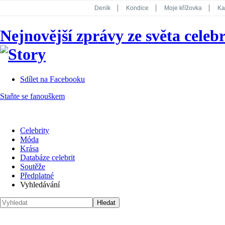
Deník
Kondice
Moje křížovka
Ka
National Geographic
Dotyk
Story
Nejnovější zprávy ze světa celebr
Koktejl
Sdílet na Facebooku
Staňte se fanouškem
Celebrity
Móda
Krása
Databáze celebrit
Soutěže
Předplatné
Vyhledávání