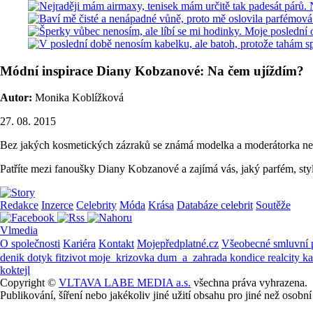
Módní inspirace Diany Kobzanové: Na čem ujíždím?
Autor:
Monika Koblížková
27. 08. 2015
Bez jakých kosmetických zázraků se známá modelka a moderátorka neob
Patříte mezi fanoušky Diany Kobzanové a zajímá vás, jaký parfém, styl
Redakce
Inzerce
Celebrity
Móda
Krása
Databáze celebrit
Soutěže
Vlmedia
O společnosti
Kariéra
Kontakt
Mojepředplatné.cz
Všeobecné smluvní
denik
dotyk
fitzivot
moje_krizovka
dum_a_zahrada
kondice
realcity
k
koktejl
Copyright ©
VLTAVA LABE MEDIA a.s.
všechna práva vyhrazena.
Publikování, šíření nebo jakékoliv jiné užití obsahu pro jiné než os