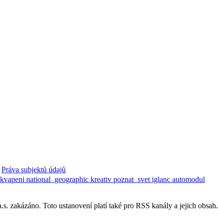
Práva subjektů údajů
ekvapeni
national_geographic
kreativ
poznat_svet
iglanc
automodul
. zakázáno. Toto ustanovení platí také pro RSS kanály a jejich obsah.