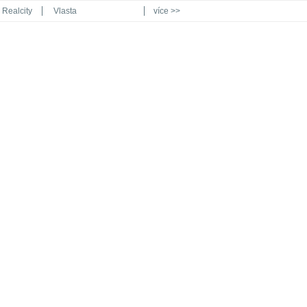
Realcity
Vlasta
více >>
Automodul.cz
Poznat svět