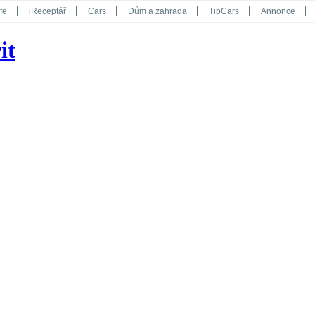
fe
iReceptář
Cars
Dům a zahrada
TipCars
Annonce
Květy
Překvapení
iGurmet
eStránky
Kreativ
iGlanc
it