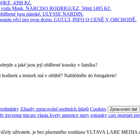
ejde a jaké jsou její oblíbené kousky v šatníku?
 hodinek a tenisek má v oblibě? Nahlédněte do fotogalerie!
 podmínky
Zásady zpracování osobních údajů
Cookies
Zpracování dat
afe
ireceptar
tipcars
vlasta
kvety
annonce
story
estranky
cars
igurmet
pr
obní účely uživatele, je bez písemného souhlasu VLTAVA LABE MEDIA a.s