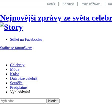
Deník
Kondice
Moje křížovka
Ka
National Geographic
Dotyk
Story
Nejnovější zprávy ze světa celebr
Koktejl
Sdílet na Facebooku
Staňte se fanouškem
Celebrity
Móda
Krása
Databáze celebrit
Soutěže
Předplatné
Vyhledávání