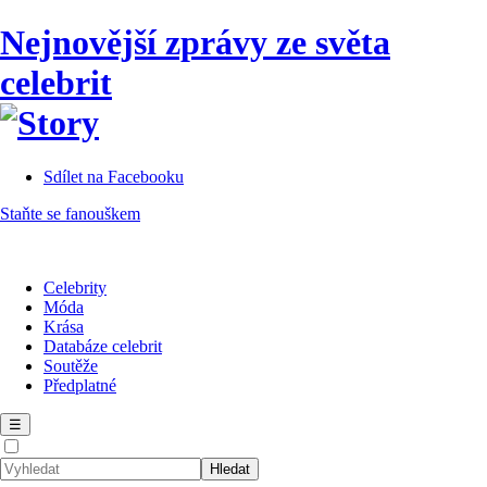
Nejnovější zprávy ze světa
celebrit
Sdílet na Facebooku
Staňte se fanouškem
Celebrity
Móda
Krása
Databáze celebrit
Soutěže
Předplatné
☰