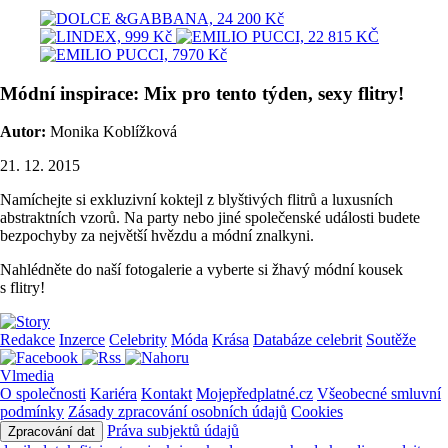
Módní inspirace: Mix pro tento týden, sexy flitry!
Autor:
Monika Koblížková
21. 12. 2015
Namíchejte si exkluzivní koktejl z blyštivých flitrů a luxusních
abstraktních vzorů. Na party nebo jiné společenské události budete
bezpochyby za největší hvězdu a módní znalkyni.
Nahlédněte do naší fotogalerie a vyberte si žhavý módní kousek
s flitry!
Redakce
Inzerce
Celebrity
Móda
Krása
Databáze celebrit
Soutěže
Vlmedia
O společnosti
Kariéra
Kontakt
Mojepředplatné.cz
Všeobecné smluvní
podmínky
Zásady zpracování osobních údajů
Cookies
Práva subjektů údajů
Zpracování dat