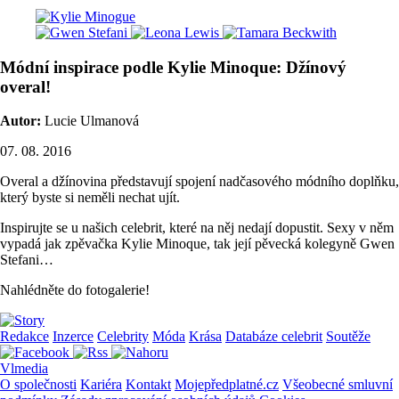
Módní inspirace podle Kylie Minoque: Džínový
overal!
Autor:
Lucie Ulmanová
07. 08. 2016
Overal a džínovina představují spojení nadčasového módního doplňku,
který byste si neměli nechat ujít.
Inspirujte se u našich celebrit, které na něj nedají dopustit. Sexy v něm
vypadá jak zpěvačka Kylie Minoque, tak její pěvecká kolegyně Gwen
Stefani…
Nahlédněte do fotogalerie!
Redakce
Inzerce
Celebrity
Móda
Krása
Databáze celebrit
Soutěže
Vlmedia
O společnosti
Kariéra
Kontakt
Mojepředplatné.cz
Všeobecné smluvní