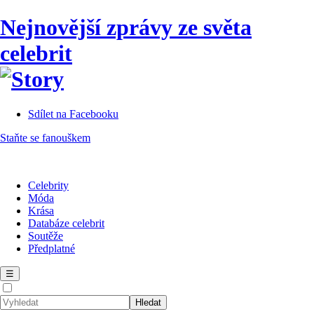
Nejnovější zprávy ze světa
celebrit
Sdílet na Facebooku
Staňte se fanouškem
Celebrity
Móda
Krása
Databáze celebrit
Soutěže
Předplatné
☰