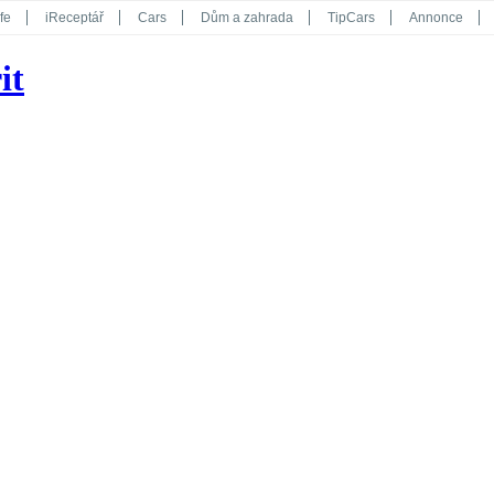
fe
iReceptář
Cars
Dům a zahrada
TipCars
Annonce
Květy
Překvapení
iGurmet
eStránky
Kreativ
iGlanc
it