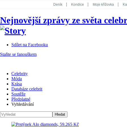
Deník
Kondice
Moje křížovka
Ka
National Geographic
Dotyk
Story
Nejnovější zprávy ze světa celebr
Koktejl
Sdílet na Facebooku
Staňte se fanouškem
Celebrity
Móda
Krása
Databáze celebrit
Soutěže
Předplatné
Vyhledávání