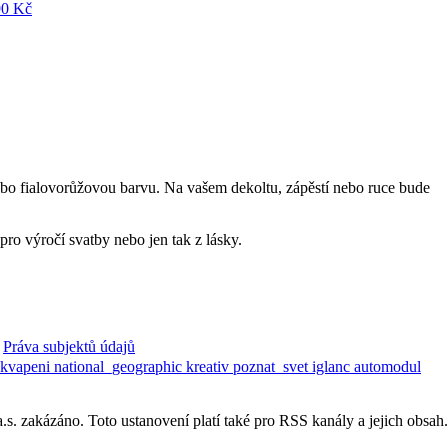
nebo fialovorůžovou barvu. Na vašem dekoltu, zápěstí nebo ruce bude
ro výročí svatby nebo jen tak z lásky.
Práva subjektů údajů
ekvapeni
national_geographic
kreativ
poznat_svet
iglanc
automodul
. zakázáno. Toto ustanovení platí také pro RSS kanály a jejich obsah.