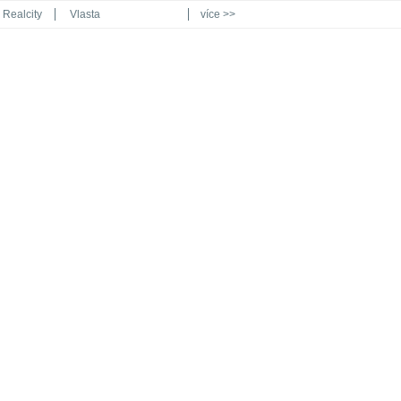
Realcity
Vlasta
více >>
Automodul.cz
Poznat svět