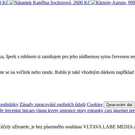
sku, šperk s rubínem si zamilujete pro jeho nádhernou sytou červenou 
te se na večírek nebo rande. Rubín je také vhodným dárkem například p
 podmínky
Zásady zpracování osobních údajů
Cookies
Zpracování dat
afe
ireceptar
tipcars
vlasta
kvety
annonce
story
estranky
cars
igurmet
pr
obní účely uživatele, je bez písemného souhlasu VLTAVA LABE MEDIA a.s