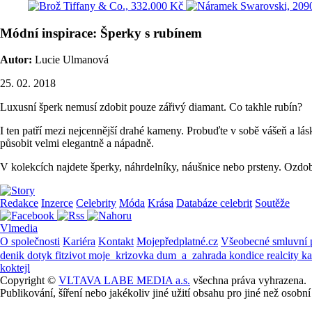
Módní inspirace: Šperky s rubínem
Autor:
Lucie Ulmanová
25. 02. 2018
Luxusní šperk nemusí zdobit pouze zářivý diamant. Co takhle rubín?
I ten patří mezi nejcennější drahé kameny. Probuďte v sobě vášeň a lá
působit velmi elegantně a nápadně.
V kolekcích najdete šperky, náhrdelníky, náušnice nebo prsteny. Ozdob
Redakce
Inzerce
Celebrity
Móda
Krása
Databáze celebrit
Soutěže
Vlmedia
O společnosti
Kariéra
Kontakt
Mojepředplatné.cz
Všeobecné smluvní
denik
dotyk
fitzivot
moje_krizovka
dum_a_zahrada
kondice
realcity
k
koktejl
Copyright ©
VLTAVA LABE MEDIA a.s.
všechna práva vyhrazena.
Publikování, šíření nebo jakékoliv jiné užití obsahu pro jiné než os