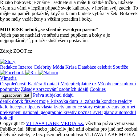
Riziko bokovek je známé - sednete si a máte-li krátké tričko, ukážete
všem za vámi v lepším případě svoje kalhotky, v horším svůj zadek. To
mějte na paměti pokaždé, když si k nim budete vybírat vršek. Bokovek
by se měly vzdát ženy s větším pozadím i boky.
MID RISE neboli „se středně vysokým pasem"
Jejich pas se nachází ve středu mezi pupíkem a boky a je
nejpopulárnější, protože sluší všem postavám.
Zdroj: ZOOT.cz
Redakce
Inzerce
Celebrity
Móda
Krása
Databáze celebrit
Soutěže
Vlmedia
O společnosti
Kariéra
Kontakt
Mojepředplatné.cz
Všeobecné smluvní
podmínky
Zásady zpracování osobních údajů
Cookies
Práva subjektů údajů
Zpracování dat
denik
dotyk
fitzivot
moje_krizovka
dum_a_zahrada
kondice
realcity
kafe
ireceptar
tipcars
vlasta
kvety
annonce
story
estranky
cars
igurmet
prekvapeni
national_geographic
kreativ
poznat_svet
iglanc
automodul
koktejl
Copyright ©
VLTAVA LABE MEDIA a.s.
všechna práva vyhrazena.
Publikování, šíření nebo jakékoliv jiné užití obsahu pro jiné než osobní
účely uživatele, je bez písemného souhlasu VLTAVA LABE MEDIA