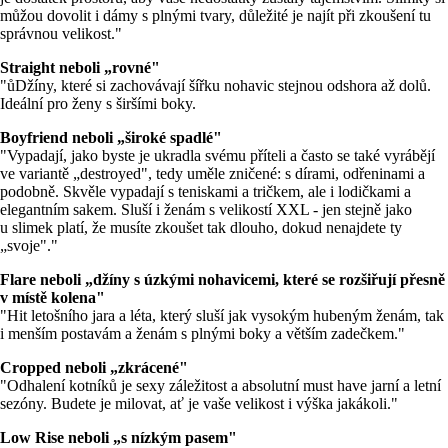
můžou dovolit i dámy s plnými tvary, důležité je najít při zkoušení tu
správnou velikost."
Straight neboli „rovné"
"ůDžíny, které si zachovávají šířku nohavic stejnou odshora až dolů.
Ideální pro ženy s širšími boky.
Boyfriend neboli „široké spadlé"
"Vypadají, jako byste je ukradla svému příteli a často se také vyrábějí
ve variantě „destroyed", tedy uměle zničené: s dírami, odřeninami a
podobně. Skvěle vypadají s teniskami a tričkem, ale i lodičkami a
elegantním sakem. Sluší i ženám s velikostí XXL - jen stejně jako
u slimek platí, že musíte zkoušet tak dlouho, dokud nenajdete ty
„svoje"."
Flare neboli „džíny s úzkými nohavicemi, které se rozšiřují přesně
v místě kolena"
"Hit letošního jara a léta, který sluší jak vysokým hubeným ženám, tak
i menším postavám a ženám s plnými boky a větším zadečkem."
Cropped neboli „zkrácené"
"Odhalení kotníků je sexy záležitost a absolutní must have jarní a letní
sezóny. Budete je milovat, ať je vaše velikost i výška jakákoli."
Low Rise neboli „s nízkým pasem"