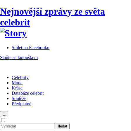
Nejnovější zprávy ze světa
celebrit
Sdílet na Facebooku
Staňte se fanouškem
Celebrity
Móda
Krása
Databáze celebrit
Soutěže
Předplatné
☰