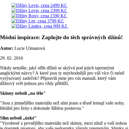
Módní inspirace: Zaplujte do těch správných džínů!
Autor:
Lucie Ulmanová
29. 02. 2016
Nikdy netušíte, jaký střih džínů se skrývá pod jejich tajemnými
anglickými názvy? A které jsou ty nejvhodnější pro váš více či méně
vyrýsovaný zadeček? Připravili jsme pro vás manuál, který vám
džínový svět jednou pro vždy přiblíží.
Skinny neboli „na tělo"
"Jsou z jemnějšího materiálu než slim jeans a těsně lemují vaše nohy.
Ideální pro ženy s dokonale štíhlou postavou."
Slim neboli „úzké"
"Vyrobené z pevnějšího materiálu než skinny, mezi nímž a vaší nohou
je dostatek prostoru, aby vaše nedostatky zůstaly tajemstvím. Slimky si