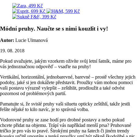
Módní pruhy. Naučte se s nimi kouzlit i vy!
Autor:
Lucie Ulmanová
19. 08. 2018
Pokud uvažujete, jakým vzorkem oživíte svůj letní šatník, máme pro
vás jednoznačnou odpověď – vsaďte na pruhy!
Vertikální, horizontální, jednobarevné, barevné – prostě všechny jejich
podoby, jaké si jen dokážete představit. Proužky vám mohou pomoci
vaši postavu výrazně vylepšit – zeštíhlit, prodloužit a také odvést
pozornost od problémových partií.
Pamatujte si, že svislé pruhy vaši siluetu opticky zeštíhlí, takže jestli
řešíte nějaké to kilo navíc, je to správná volba.
Vodorovné pruhy se zase hodí pro drobné postavy a nebo pokud
chcete přidat na objemu. Trápí vás například menší prsa? Pruhované
tričko je pro vás to pravé. Širokými pruhy na šatech či jiném trendy
kousku určitě upoutáte a tenké proužky umí být pěkně škodolibé a nic