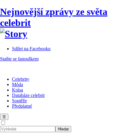
Nejnovější zprávy ze světa
celebrit
Sdílet na Facebooku
Staňte se fanouškem
Celebrity
Móda
Krása
Databáze celebrit
Soutěže
Předplatné
☰