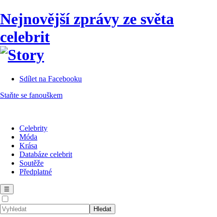
Nejnovější zprávy ze světa
celebrit
Sdílet na Facebooku
Staňte se fanouškem
Celebrity
Móda
Krása
Databáze celebrit
Soutěže
Předplatné
☰