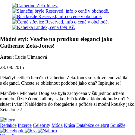
Módní styl: Vsaďte na prudkou eleganci jako
Catherine Zeta-Jones!
Autor:
Lucie Ulmanová
23. 08. 2015
Pětačtyřicetiletá herečka Catherine Zeta-Jones se z dovolené vrátila
s elegancí. Chcete se obléknout podobně jako ona? Inpirujte se!
Manželka Michaela Douglase byla zachycena v šik jednoduchém
modelu. Úzké černé kalhoty, sako, bílá košile a klobouk bude určitě
slušet i vám! Nahlédněte do fotogalerie a pořiďte si módní kousky jako
Zeta-Jones!
Redakce
Inzerce
Celebrity
Móda
Krása
Databáze celebrit
Soutěže