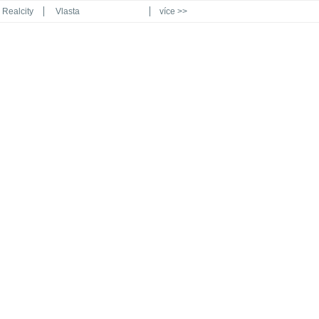
Realcity
Vlasta
více >>
Automodul.cz
Poznat svět