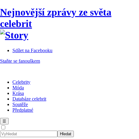
Nejnovější zprávy ze světa
celebrit
Sdílet na Facebooku
Staňte se fanouškem
Celebrity
Móda
Krása
Databáze celebrit
Soutěže
Předplatné
☰