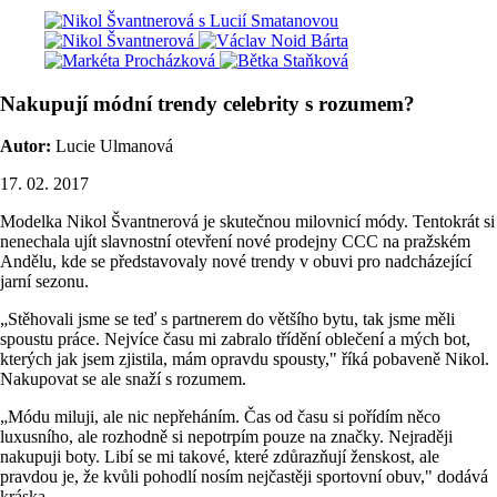
Nakupují módní trendy celebrity s rozumem?
Autor:
Lucie Ulmanová
17. 02. 2017
Modelka Nikol Švantnerová je skutečnou milovnicí módy. Tentokrát si
nenechala ujít slavnostní otevření nové prodejny CCC na pražském
Andělu, kde se představovaly nové trendy v obuvi pro nadcházející
jarní sezonu.
„Stěhovali jsme se teď s partnerem do většího bytu, tak jsme měli
spoustu práce. Nejvíce času mi zabralo třídění oblečení a mých bot,
kterých jak jsem zjistila, mám opravdu spousty," říká pobaveně Nikol.
Nakupovat se ale snaží s rozumem.
„Módu miluji, ale nic nepřeháním. Čas od času si pořídím něco
luxusního, ale rozhodně si nepotrpím pouze na značky. Nejraději
nakupuji boty. Libí se mi takové, které zdůrazňují ženskost, ale
pravdou je, že kvůli pohodlí nosím nejčastěji sportovní obuv," dodává
kráska.