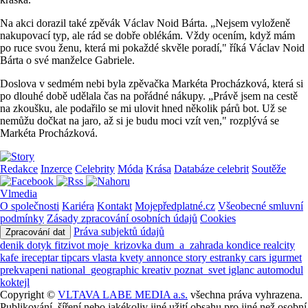
Na akci dorazil také zpěvák Václav Noid Bárta. „Nejsem vyloženě
nakupovací typ, ale rád se dobře oblékám. Vždy ocením, když mám
po ruce svou ženu, která mi pokaždé skvěle poradí," říká Václav Noid
Bárta o své manželce Gabriele.
Doslova v sedmém nebi byla zpěvačka Markéta Procházková, která si
po dlouhé době udělala čas na pořádné nákupy. „Právě jsem na cestě
na zkoušku, ale podařilo se mi ulovit hned několik párů bot. Už se
nemůžu dočkat na jaro, až si je budu moci vzít ven," rozplývá se
Markéta Procházková.
Redakce
Inzerce
Celebrity
Móda
Krása
Databáze celebrit
Soutěže
Vlmedia
O společnosti
Kariéra
Kontakt
Mojepředplatné.cz
Všeobecné smluvní
podmínky
Zásady zpracování osobních údajů
Cookies
Práva subjektů údajů
Zpracování dat
denik
dotyk
fitzivot
moje_krizovka
dum_a_zahrada
kondice
realcity
kafe
ireceptar
tipcars
vlasta
kvety
annonce
story
estranky
cars
igurmet
prekvapeni
national_geographic
kreativ
poznat_svet
iglanc
automodul
koktejl
Copyright ©
VLTAVA LABE MEDIA a.s.
všechna práva vyhrazena.
Publikování, šíření nebo jakékoliv jiné užití obsahu pro jiné než osobní