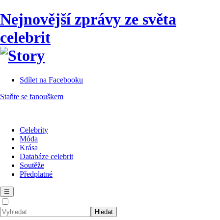
Nejnovější zprávy ze světa
celebrit
Sdílet na Facebooku
Staňte se fanouškem
Celebrity
Móda
Krása
Databáze celebrit
Soutěže
Předplatné
☰