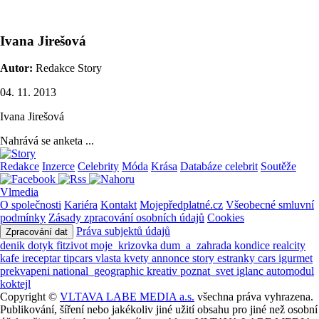
Ivana Jirešová
Autor:
Redakce Story
04. 11. 2013
Ivana Jirešová
Nahrává se anketa ...
Redakce
Inzerce
Celebrity
Móda
Krása
Databáze celebrit
Soutěže
Vlmedia
O společnosti
Kariéra
Kontakt
Mojepředplatné.cz
Všeobecné smluvní
podmínky
Zásady zpracování osobních údajů
Cookies
Práva subjektů údajů
Zpracování dat
denik
dotyk
fitzivot
moje_krizovka
dum_a_zahrada
kondice
realcity
kafe
ireceptar
tipcars
vlasta
kvety
annonce
story
estranky
cars
igurmet
prekvapeni
national_geographic
kreativ
poznat_svet
iglanc
automodul
koktejl
Copyright ©
VLTAVA LABE MEDIA a.s.
všechna práva vyhrazena.
Publikování, šíření nebo jakékoliv jiné užití obsahu pro jiné než osobní