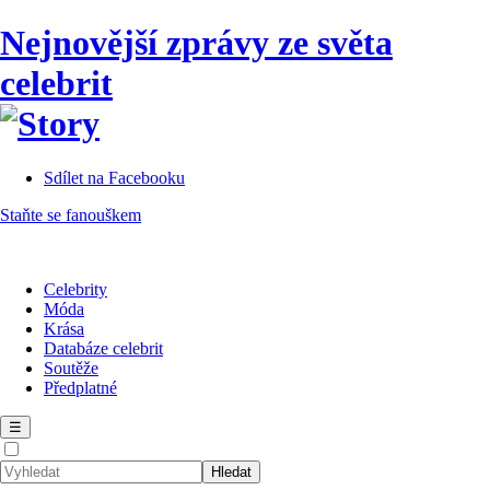
Nejnovější zprávy ze světa
celebrit
Sdílet na Facebooku
Staňte se fanouškem
Celebrity
Móda
Krása
Databáze celebrit
Soutěže
Předplatné
☰