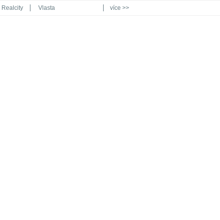
Realcity
Vlasta
více >>
Automodul.cz
Poznat svět