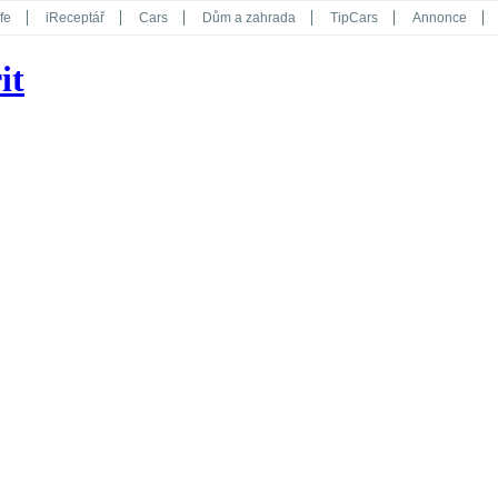
fe
iReceptář
Cars
Dům a zahrada
TipCars
Annonce
Květy
Překvapení
iGurmet
eStránky
Kreativ
iGlanc
it