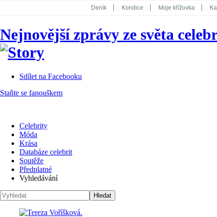
Deník
Kondice
Moje křížovka
Ka
National Geographic
Dotyk
Story
Nejnovější zprávy ze světa celebr
Koktejl
Sdílet na Facebooku
Staňte se fanouškem
Celebrity
Móda
Krása
Databáze celebrit
Soutěže
Předplatné
Vyhledávání