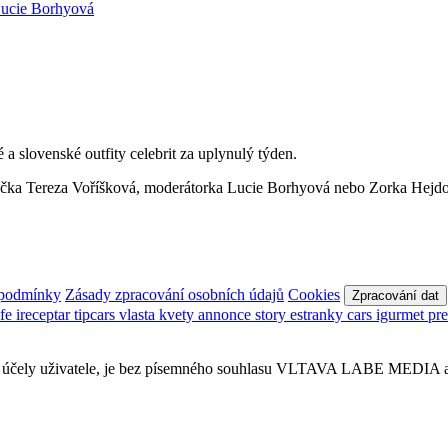
a slovenské outfity celebrit za uplynulý týden.
herečka Tereza Voříšková, moderátorka Lucie Borhyová nebo Zorka Hejdov
 podmínky
Zásady zpracování osobních údajů
Cookies
Zpracování dat
afe
ireceptar
tipcars
vlasta
kvety
annonce
story
estranky
cars
igurmet
pr
obní účely uživatele, je bez písemného souhlasu VLTAVA LABE MEDIA a.s