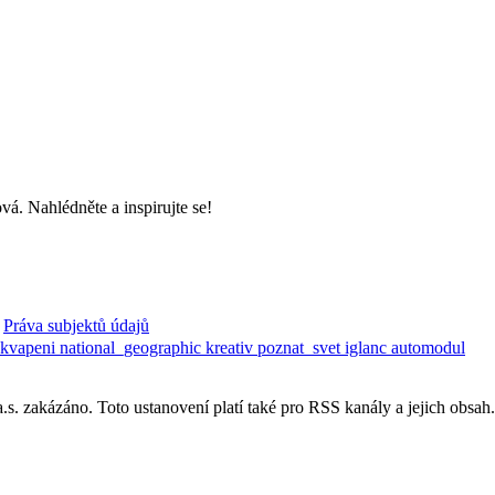
á. Nahlédněte a inspirujte se!
Práva subjektů údajů
ekvapeni
national_geographic
kreativ
poznat_svet
iglanc
automodul
. zakázáno. Toto ustanovení platí také pro RSS kanály a jejich obsah.