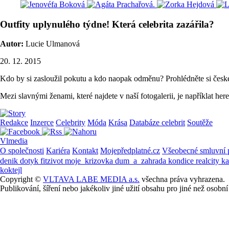
Outfity uplynulého týdne! Která celebrita zazářila?
Autor:
Lucie Ulmanová
20. 12. 2015
Kdo by si zasloužil pokutu a kdo naopak odměnu? Prohlédněte si české 
Mezi slavnými ženami, které najdete v naší fotogalerii, je napříklat 
Redakce
Inzerce
Celebrity
Móda
Krása
Databáze celebrit
Soutěže
Vlmedia
O společnosti
Kariéra
Kontakt
Mojepředplatné.cz
Všeobecné smluvní
denik
dotyk
fitzivot
moje_krizovka
dum_a_zahrada
kondice
realcity
k
koktejl
Copyright ©
VLTAVA LABE MEDIA a.s.
všechna práva vyhrazena.
Publikování, šíření nebo jakékoliv jiné užití obsahu pro jiné než os