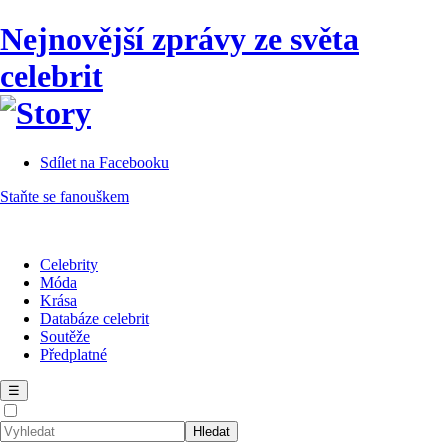
Nejnovější zprávy ze světa
celebrit
Sdílet na Facebooku
Staňte se fanouškem
Celebrity
Móda
Krása
Databáze celebrit
Soutěže
Předplatné
☰