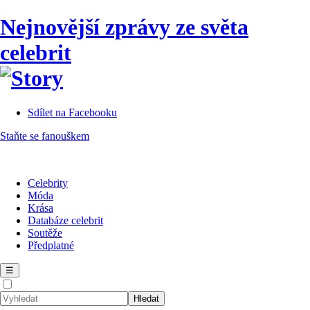
Nejnovější zprávy ze světa
celebrit
Sdílet na Facebooku
Staňte se fanouškem
Celebrity
Móda
Krása
Databáze celebrit
Soutěže
Předplatné
☰