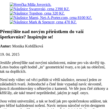
Přemýšlíte nad novým přírůstkem do vaší
šperkovnice? Inspirujte se!
Autor:
Monika Koblížková
19. 04. 2015
Jestliže přemýšlíte nad novými náušnicemi, máme pro vás skvělý tip.
Letos budou opět hodně „in" geometrické tvary, a to jak na oblečení,
tak na doplňcích.
Není tedy vůbec od věci pořídit si větší náušnice, nesoucí jeden ze
základních tvarů. Jednoduché a čisté linie vypadají navíc skvostně,
jsou-li zkombinovány s některým z kamenů. Ve hře jsou čiré zirkony a
křišťály, ale také tmavé neprůhledné, jakým je např. onyx.
Jsou velmi univerzální, a tak se hodí jak pro společenskou událost, tak
pro běžné každodenní nošení. Navíc nejsou náročné svým designem