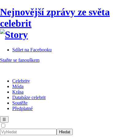
Nejnovější zprávy ze světa
celebrit
Sdílet na Facebooku
Staňte se fanouškem
Celebrity
Móda
Krása
Databáze celebrit
Soutěže
Předplatné
☰