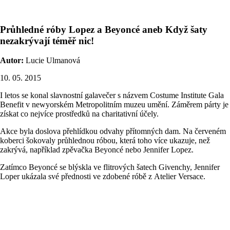
Průhledné róby Lopez a Beyoncé aneb Když šaty
nezakrývají téměř nic!
Autor:
Lucie Ulmanová
10. 05. 2015
I letos se konal slavnostní galavečer s názvem Costume Institute Gala
Benefit v newyorském Metropolitním muzeu umění. Záměrem párty je
získat co nejvíce prostředků na charitativní účely.
Akce byla doslova přehlídkou odvahy přítomných dam. Na červeném
koberci šokovaly průhlednou róbou, která toho více ukazuje, než
zakrývá, například zpěvačka Beyoncé nebo Jennifer Lopez.
Zatímco Beyoncé se blýskla ve flitrových šatech Givenchy, Jennifer
Loper ukázala své přednosti
ve zdobené róbě z Atelier Versace.