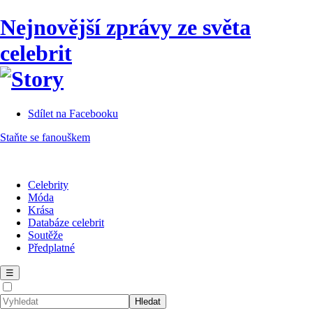
Nejnovější zprávy ze světa
celebrit
Sdílet na Facebooku
Staňte se fanouškem
Celebrity
Móda
Krása
Databáze celebrit
Soutěže
Předplatné
☰