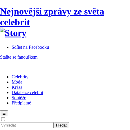
Nejnovější zprávy ze světa
celebrit
Sdílet na Facebooku
Staňte se fanouškem
Celebrity
Móda
Krása
Databáze celebrit
Soutěže
Předplatné
☰