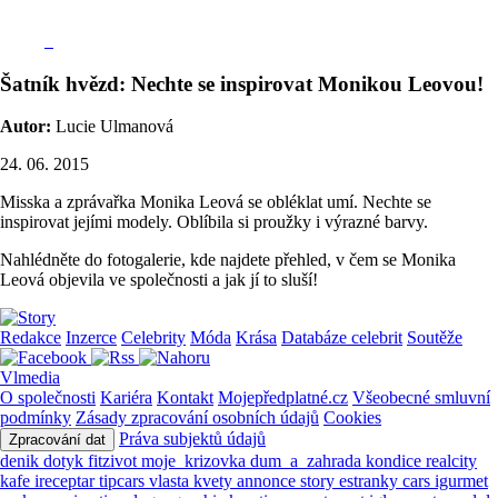
Šatník hvězd: Nechte se inspirovat Monikou Leovou!
Autor:
Lucie Ulmanová
24. 06. 2015
Misska a zprávařka Monika Leová se obléklat umí. Nechte se
inspirovat jejími modely. Oblíbila si proužky i výrazné barvy.
Nahlédněte do fotogalerie, kde najdete přehled, v čem se Monika
Leová objevila ve společnosti a jak jí to sluší!
Redakce
Inzerce
Celebrity
Móda
Krása
Databáze celebrit
Soutěže
Vlmedia
O společnosti
Kariéra
Kontakt
Mojepředplatné.cz
Všeobecné smluvní
podmínky
Zásady zpracování osobních údajů
Cookies
Práva subjektů údajů
Zpracování dat
denik
dotyk
fitzivot
moje_krizovka
dum_a_zahrada
kondice
realcity
kafe
ireceptar
tipcars
vlasta
kvety
annonce
story
estranky
cars
igurmet