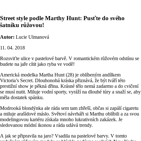
Street style podle Marthy Hunt: Pusťte do svého
šatníku růžovou!
Autor:
Lucie Ulmanová
11. 04. 2018
Rozsviťte ulice v pastelové barvě. V romantickém růžovém odstínu se
budete na jaře cítit jako ryba ve vodě!
Americká modelka Martha Hunt (28) je oblíbeným andílkem
Victoria’s Secret. Dlouhonohá kráska přiznává, že být tváří této
prestižní show je pěkná dřina. Krásné tělo nemá zadarmo a do cvičení
se musí nutit. Miluje vodní sporty, vyráží na dlouhé túry a snaží se, aby
měla dostatek spánku.
Modrooká blondýnka ale ráda sem tam zhřeší, občas si zapálí cigaretu
a miluje arašídové máslo. Světoví návrháři si Marthu oblíbili a za svou
modelingovou kariéru získala mnoho lukrativních zakázek. Je
sledovanou módní ikonou a ráda udává trendy.
A jak se připravila na jaro? Vsadila na pastelové barvy. V tomto