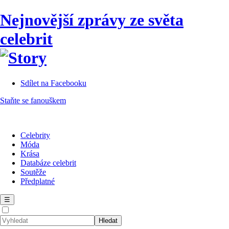
Nejnovější zprávy ze světa
celebrit
Sdílet na Facebooku
Staňte se fanouškem
Celebrity
Móda
Krása
Databáze celebrit
Soutěže
Předplatné
☰